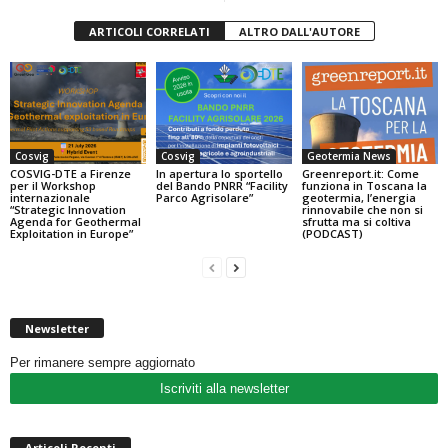
ARTICOLI CORRELATI
ALTRO DALL'AUTORE
Cosvig
Cosvig
Geotermia News
COSVIG-DTE a Firenze
In apertura lo sportello
Greenreport.it: Come
per il Workshop
del Bando PNRR “Facility
funziona in Toscana la
internazionale
Parco Agrisolare”
geotermia, l’energia
“Strategic Innovation
rinnovabile che non si
Agenda for Geothermal
sfrutta ma si coltiva
Exploitation in Europe”
(PODCAST)
Newsletter
Per rimanere sempre aggiornato
Iscriviti alla newsletter
Articoli Recenti