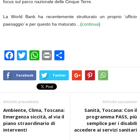
focus sul parco nazionale delle Cinque Terre.
La World Bank ha recentemente strutturato un proprio ‘ufficio
paesaggio’ e per questo ha maturato…(
continua
)
F
T
W
Pr
C
a
wi
h
in
o
c
tt
at
t
n
Facebook
Twitter
e
er
s
di
b
A
vi
Articolo precedente
Articolo successivo
o
p
di
Ambiente, Clima, Toscana:
Sanità, Toscana: Con il
o
p
Emergenza siccità, al via il
programma PASS, più
k
piano straordinario di
semplice per i disabili
interventi
accedere ai servizi sanitari