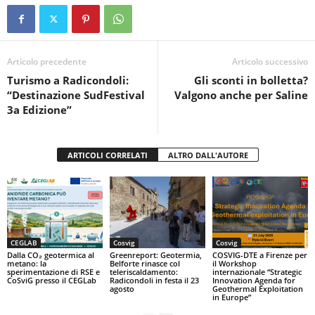
e
er
s
di
b
A
vi
o
p
di
Articolo precedente
Articolo successivo
Turismo a Radicondoli:
Gli sconti in bolletta?
o
p
“Destinazione SudFestival
Valgono anche per Saline
k
3a Edizione”
ARTICOLI CORRELATI
ALTRO DALL'AUTORE
CEGLAB
Cosvig
Cosvig
Dalla CO₂ geotermica al
Greenreport: Geotermia,
COSVIG-DTE a Firenze per
metano: la
Belforte rinasce col
il Workshop
sperimentazione di RSE e
teleriscaldamento:
internazionale “Strategic
CoSviG presso il CEGLab
Radicondoli in festa il 23
Innovation Agenda for
agosto
Geothermal Exploitation
in Europe”