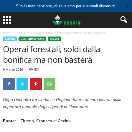
✕
Sito in manutenzione, ci scusiamo per eventuali disservizi.
Home
Cosvig
Operai forestali, soldi dalla bonifica ma non basterà
COSVIG
GEOTERMIA NEWS
DIGEST
Operai forestali, soldi dalla
bonifica ma non basterà
9 Marzo 2016
531
Dopo l’incontro tra sindaci e Regione futuro ancora incerto sulla
copertura annuale degli stipendi dei lavoratori
Fonte:
Il Tirreno, Cronaca di Cecina