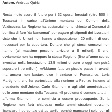
Autore:
Andreas Quirici
Resta molto scuro il futuro per i 32 operai forestali (oltre 500 in
Toscana) in carico all’Unione montana dei Comuni della
Valdicecina. La Regione ha, sostanzialmente, chiesto ai Consorzi di
bonifica di fare “da bancomat” per pagare gli stipendi dei lavoratori,
visto che le Unioni non hanno a disposizione i 20 milioni di euro
necessari per la copertura. Denaro che gli stessi consorzi non
hanno (al massimo possono arrivare a 8 milioni). E che,
ovviamente non ha neppure la stessa Regione (fino all’anno scorso
investiva nella forestazione 13,5 milioni di euro e oggi non potrà
superare i tre milioni). «Abbiamo fatto un piccolo passo in avanti,
ma ancora non basta», dice il sindaco di Pomarance, Loris
Martignoni, che ha partecipato alla riunione a Firenze insieme al
presidente dell’Unione, Carlo Giannoni e agli altri amministratori
delle zone montane della Toscana. «Il problema è comune a tutti –
afferma Giannoni – e comincia a essere preoccupante. Se la
Regione non farà chiarezza molte amministrazioni dovranno
licenziare il personale già ad aprile, perché mancano i soldi per gli