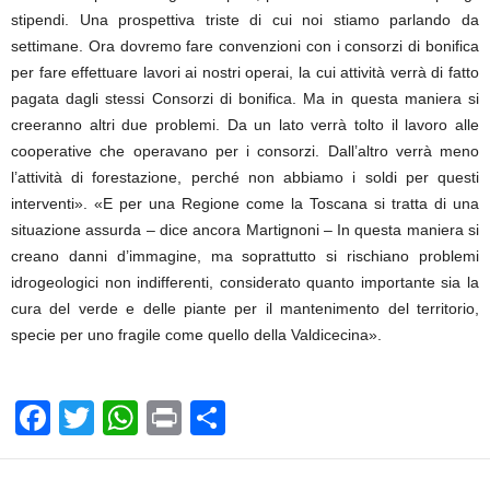
stipendi. Una prospettiva triste di cui noi stiamo parlando da
settimane. Ora dovremo fare convenzioni con i consorzi di bonifica
per fare effettuare lavori ai nostri operai, la cui attività verrà di fatto
pagata dagli stessi Consorzi di bonifica. Ma in questa maniera si
creeranno altri due problemi. Da un lato verrà tolto il lavoro alle
cooperative che operavano per i consorzi. Dall’altro verrà meno
l’attività di forestazione, perché non abbiamo i soldi per questi
interventi». «E per una Regione come la Toscana si tratta di una
situazione assurda – dice ancora Martignoni – In questa maniera si
creano danni d’immagine, ma soprattutto si rischiano problemi
idrogeologici non indifferenti, considerato quanto importante sia la
cura del verde e delle piante per il mantenimento del territorio,
specie per uno fragile come quello della Valdicecina».
F
T
W
Pr
C
a
wi
h
in
o
c
tt
at
t
n