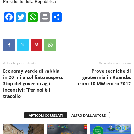
Presidente della Repubblica.
F
T
W
Pr
C
a
wi
h
in
o
c
tt
at
t
n
e
er
s
di
b
A
vi
o
p
di
Articolo precedente
Articolo successivo
Economy verde di rabbia
Prove tecniche di
o
p
in 20 mila col fiato sospeso
geotermia in Ruanda:
k
Stop del governo agli
primi 10 MW entro 2012
incentivi: “Per noi è il
tracollo”
ARTICOLI CORRELATI
ALTRO DALL'AUTORE