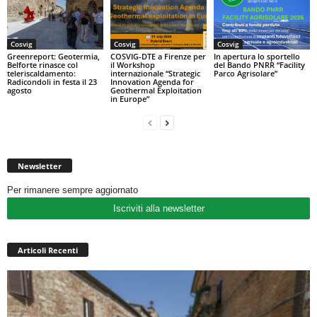
Cosvig
Cosvig
Cosvig
Greenreport: Geotermia,
COSVIG-DTE a Firenze per
In apertura lo sportello
Belforte rinasce col
il Workshop
del Bando PNRR “Facility
teleriscaldamento:
internazionale “Strategic
Parco Agrisolare”
Radicondoli in festa il 23
Innovation Agenda for
agosto
Geothermal Exploitation
in Europe”
Newsletter
Per rimanere sempre aggiornato
Iscriviti alla newsletter
Articoli Recenti