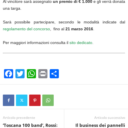
Al vincitore sarà assegnato
un premio di € 1.000
e gli verrà donata
una targa.
Sarà possibile partecipare, secondo le modalità indicate dal
regolamento del concorso
, fino al
21 marzo 2016
.
Per maggiori informazioni consulta il
sito dedicato
.
F
T
W
Pr
C
a
wi
h
in
o
c
tt
at
t
n
e
er
s
di
b
A
vi
o
p
di
Articolo precedente
Articolo successivo
‘Toscana 100 band’, Rossi:
Il business dei pannelli