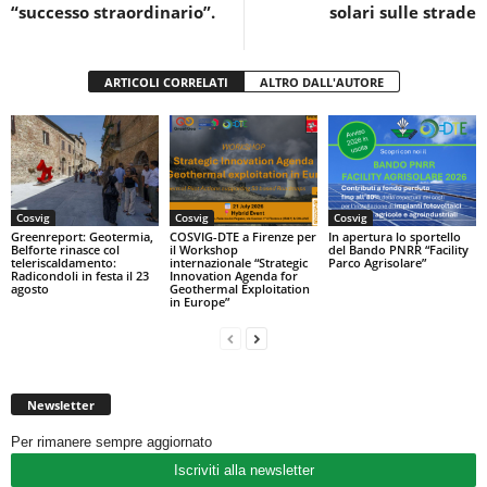
o
p
“successo straordinario”.
solari sulle strade
k
ARTICOLI CORRELATI
ALTRO DALL'AUTORE
Cosvig
Cosvig
Cosvig
Greenreport: Geotermia,
COSVIG-DTE a Firenze per
In apertura lo sportello
Belforte rinasce col
il Workshop
del Bando PNRR “Facility
teleriscaldamento:
internazionale “Strategic
Parco Agrisolare”
Radicondoli in festa il 23
Innovation Agenda for
agosto
Geothermal Exploitation
in Europe”
Newsletter
Per rimanere sempre aggiornato
Iscriviti alla newsletter