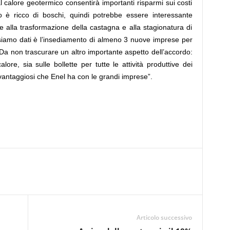
l calore geotermico consentirà importanti risparmi sui costi
rio è ricco di boschi, quindi potrebbe essere interessante
e alla trasformazione della castagna e alla stagionatura di
 ci siamo dati è l’insediamento di almeno 3 nuove imprese per
. Da non trascurare un altro importante aspetto dell’accordo:
lore, sia sulle bollette per tutte le attività produttive dei
 vantaggiosi che Enel ha con le grandi imprese”.
Articolo successivo