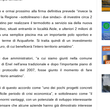
e e ormai prossimo alla firma definitiva prevede “invece la
la Regione –sottolineano i due sindaci– di investire circa 2
atino per realizzare il termodotto a servizio sia della nuova
ivo, situati entrambi in località Aiole, e ulteriori 2 milioni di
à una semplice piscina ma un importante polo sportivo e
e terme di Acquaforte. Si tratta quindi di un investimento
o, di cui beneficerà l’intero territorio amiatino
”
.
 i due amministratori, “a cui siamo giunti nella comune
di Enel nell’area tradizionale e dopo l’importante piano di
al protocollo del 2007, fosse giunto il momento di fare
itorio amiatino”.
ti di questo accordo come “
uno dei pochi progetti concreti
icile periodo di crisi economica”, e sottolineano come “il
enormi vantaggi, con un potenziale di sviluppo interessante
i pensare che alcune aziende hanno già dimostrato interesse