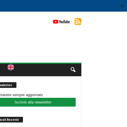
✕
sletter
imanere sempre aggiornato
Iscriviti alla newsletter
icoli Recenti