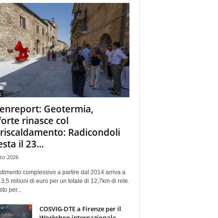
g
enreport: Geotermia,
forte rinasce col
eriscaldamento: Radicondoli
esta il 23...
to 2026
stimento complessivo a partire dal 2014 arriva a
13,5 milioni di euro per un totale di 12,7km di rete.
sto per...
COSVIG-DTE a Firenze per il
Workshop internazionale