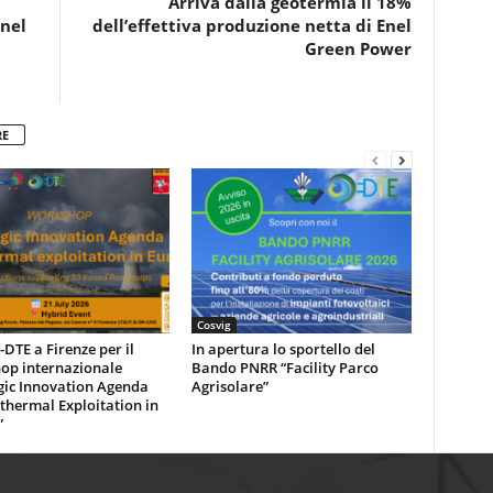
Arriva dalla geotermia il 18%
Enel
dell’effettiva produzione netta di Enel
Green Power
RE
Cosvig
DTE a Firenze per il
In apertura lo sportello del
op internazionale
Bando PNRR “Facility Parco
gic Innovation Agenda
Agrisolare”
thermal Exploitation in
”