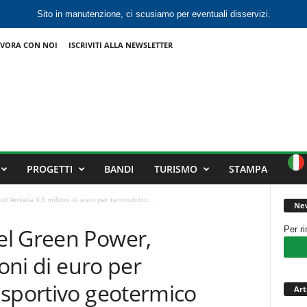
Sito in manutenzione, ci scusiamo per eventuali disservizi.
VORA CON NOI
ISCRIVITI ALLA NEWSLETTER
PROGETTI
BANDI
TURISMO
STAMPA
ll’Amiata 4,5 milioni di euro per termodotto...
New
el Green Power,
Per r
ioni di euro per
 sportivo geotermico
Art