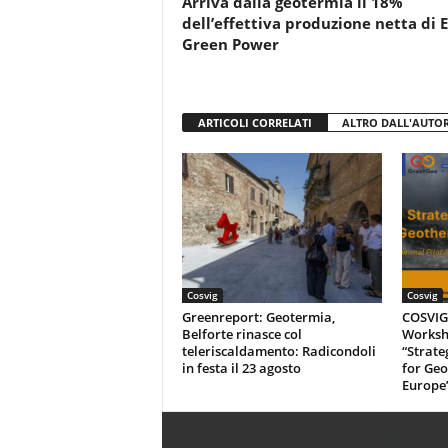
Arriva dalla geotermia il 18%
k
dell’effettiva produzione netta di 
Green Power
ARTICOLI CORRELATI
ALTRO DALL'AUTO
Cosvig
Cosvig
Greenreport: Geotermia,
COSVIG-
Belforte rinasce col
Worksh
teleriscaldamento: Radicondoli
“Strate
in festa il 23 agosto
for Geo
Europe