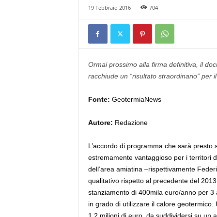
19 Febbraio 2016
704
Ormai prossimo alla firma definitiva, il d
racchiude un “risultato straordinario” per il 
Fonte:
GeotermiaNews
Autore:
Redazione
L’accordo di programma che sarà presto s
estremamente vantaggioso per i territori di
dell’area amiatina –rispettivamente Feder
qualitativo rispetto al precedente del 201
stanziamento di 400mila euro/anno per 3 a
in grado di utilizzare il calore geotermic
1,2 milioni di euro, da suddividersi su un a