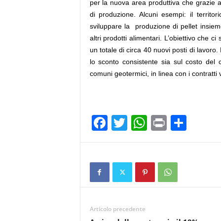
per la nuova area produttiva che grazie a
di produzione. Alcuni esempi: il territo
sviluppare la produzione di pellet insiem
altri prodotti alimentari. L’obiettivo che
un totale di circa 40 nuovi posti di lavoro
lo sconto consistente sia sul costo del ca
comuni geotermici, in linea con i contratti
F
T
W
Pr
C
a
wi
h
in
o
c
tt
at
t
n
e
er
s
di
b
A
vi
o
p
di
Articolo precedente
o
p