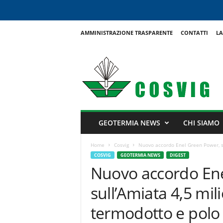
AMMINISTRAZIONE TRASPARENTE
CONTATTI
LA
C
o
s
v
i
g
GEOTERMIA NEWS
CHI SIAMO
Home
Cosvig
Nuovo accordo Enel Green Power, su
COSVIG
GEOTERMIA NEWS
DIGEST
Nuovo accordo En
sull’Amiata 4,5 mil
termodotto e polo