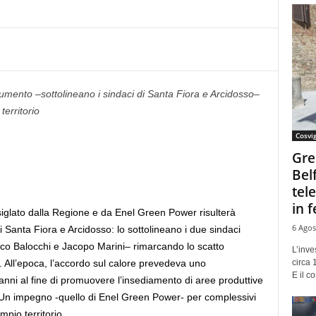
ocumento –sottolineano i sindaci di Santa Fiora e Arcidosso–
territorio
Cosvi
Gre
Bel
tel
in f
iglato dalla Regione e da Enel Green Power risulterà
6 Agos
 Santa Fiora e Arcidosso: lo sottolineano i due sindaci
ico Balocchi e Jacopo Marini– rimarcando lo scatto
L’inve
circa 
3. All’epoca, l’accordo sul calore prevedeva uno
E il co
nni al fine di promuovere l’insediamento di
aree
produttive
o. Un impegno -quello di Enel Green Power- per complessivi
mpio territorio.