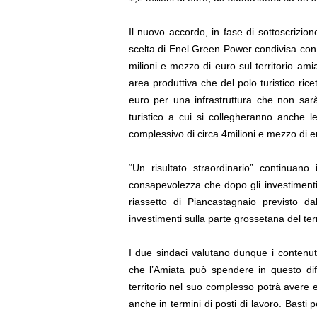
Il nuovo accordo, in fase di
sottoscrizion
scelta di Enel Green Power condivisa con 
milioni e mezzo di euro sul territorio ami
area produttiva che del polo turistico ricett
euro per una infrastruttura che non sar
turistico a cui si collegheranno anche l
complessivo di circa 4milioni e mezzo di eur
“
Un risultato straordinario” continuano
consapevolezza che dopo gli investimenti 
riassetto di Piancastagnaio previsto d
investimenti sulla parte grossetana del terr
I due sindaci valutano dunque i contenu
che l’Amiata può spendere in questo diff
territorio nel suo complesso potrà avere 
anche in termini di posti di lavoro. Bast