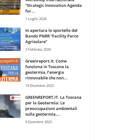
“Strategic Innovation Agenda
for...
1 Luglio 2026
In apertura lo sportello del
Bando PNRR “Facility Parco
Agrisolare”
3 Febbraio 2026
Greenreport.it: Come
funziona in Toscana la
geotermia, l’energia
rinnovabile che non...
19 Dicembre 2025
GREENREPORT.IT. La Toscana
per la Geotermia: Le
preoccupazioni ambientali
sulla geotermia,...
9 Dicembre 2025