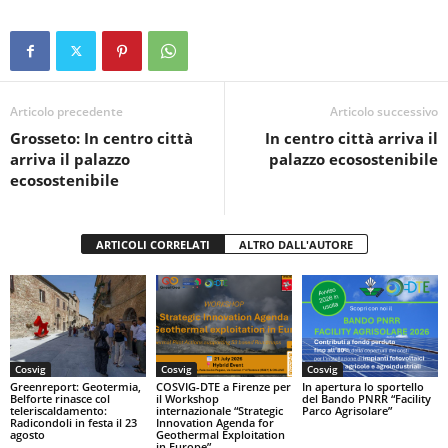
c
tt
at
t
n
e
er
s
di
b
A
vi
o
p
di
Articolo precedente
Articolo successivo
Grosseto: In centro città
In centro città arriva il
o
p
arriva il palazzo
palazzo ecosostenibile
k
ecosostenibile
ARTICOLI CORRELATI
ALTRO DALL'AUTORE
Cosvig
Cosvig
Cosvig
Greenreport: Geotermia,
COSVIG-DTE a Firenze per
In apertura lo sportello
Belforte rinasce col
il Workshop
del Bando PNRR “Facility
teleriscaldamento:
internazionale “Strategic
Parco Agrisolare”
Radicondoli in festa il 23
Innovation Agenda for
agosto
Geothermal Exploitation
in Europe”