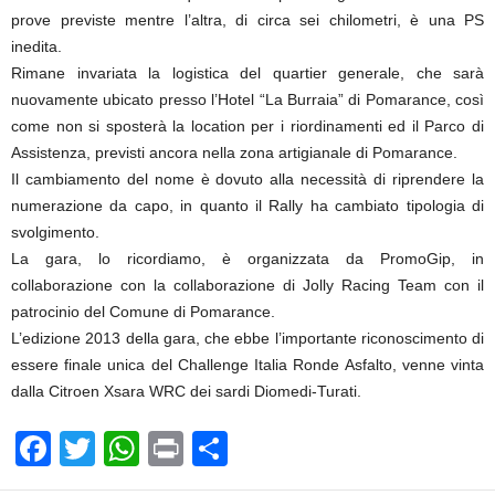
prove previste mentre l’altra, di circa sei chilometri, è una PS
inedita.
Rimane invariata la logistica del quartier generale, che sarà
nuovamente ubicato presso l’Hotel “La Burraia” di Pomarance, così
come non si sposterà la location per i riordinamenti ed il Parco di
Assistenza, previsti ancora nella zona artigianale di Pomarance.
Il cambiamento del nome è dovuto alla necessità di riprendere la
numerazione da capo, in quanto il Rally ha cambiato tipologia di
svolgimento.
La gara, lo ricordiamo, è organizzata da PromoGip, in
collaborazione con la collaborazione di Jolly Racing Team con il
patrocinio del Comune di Pomarance.
L’edizione 2013 della gara, che ebbe l’importante riconoscimento di
essere finale unica del Challenge Italia Ronde Asfalto, venne vinta
dalla Citroen Xsara WRC dei sardi Diomedi-Turati.
F
T
W
Pr
C
a
wi
h
in
o