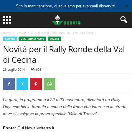
✕
Sito in manutenzione, ci scusiamo per eventuali disservizi.
Home
Cosvig
Novità per il Rally Ronde della Val di Cecina
COSVIG
GEOTERMIA NEWS
DIGEST
Novità per il Rally Ronde della Val
di Cecina
26 Luglio 2014
608
La gara, in programma il 22 e 23 novembre, diventerà un Rally
Day: cambia la formula a causa della frana che interessa la strada
dove si svolgeva la prova speciale ‘Valle di Trossa’
Fonte:
Qui News Volterra.it