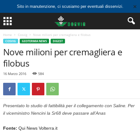
✕
Sito in manutenzione, ci scusiamo per eventuali disservizi.
Home
Cosvig
Nove milioni per cremagliera e filobus
COSVIG
GEOTERMIA NEWS
DIGEST
Nove milioni per cremagliera e
filobus
16 Marzo 2016
584
Presentato lo studio di fattibilità per il collegamento con Saline. Per
il viceministro Nencini la Sr68 deve passare all’Anas
Fonte:
Qui News Volterra.it