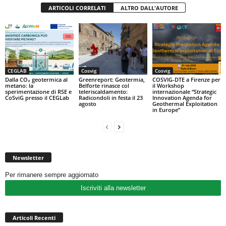
ARTICOLI CORRELATI
ALTRO DALL'AUTORE
CEGLAB
Cosvig
Cosvig
Dalla CO₂ geotermica al
Greenreport: Geotermia,
COSVIG-DTE a Firenze per
metano: la
Belforte rinasce col
il Workshop
sperimentazione di RSE e
teleriscaldamento:
internazionale “Strategic
CoSviG presso il CEGLab
Radicondoli in festa il 23
Innovation Agenda for
agosto
Geothermal Exploitation
in Europe”
Newsletter
Per rimanere sempre aggiornato
Iscriviti alla newsletter
Articoli Recenti