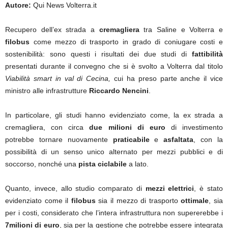
Autore:
Qui News Volterra.it
Recupero dell’ex strada a
cremagliera
tra Saline e Volterra e
filobus
come mezzo di trasporto in grado di coniugare costi e
sostenibilità: sono questi i risultati dei due studi di
fattibilità
presentati durante il convegno che si è svolto a Volterra dal titolo
Viabilità smart in val di Cecina,
cui ha preso parte anche il vice
ministro alle infrastrutture
Riccardo Nencini
.
In particolare, gli studi hanno evidenziato come, la ex strada a
cremagliera, con circa
due milioni di euro
di investimento
potrebbe tornare nuovamente
praticabile
e
asfaltata
, con la
possibilità di un senso unico alternato per mezzi pubblici e di
soccorso, nonché una
pista ciclabile
a lato.
Quanto, invece, allo studio comparato di
mezzi elettrici
, è stato
evidenziato come il
filobus
sia il mezzo di trasporto
ottimale
, sia
per i costi, considerato che l’intera infrastruttura non supererebbe i
7milioni di euro
, sia per la gestione che potrebbe essere integrata