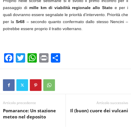
Proprio nelle scorse settimane si è svolto il primo incontro per il
passaggio di
mille km di viabilità regionale allo Stato
e per i
quali dovranno essere segnalate le priorità d’intervento. Priorità che
per la
Sr68
– secondo quanto confermato dallo stesso Nencini –
potrebbe essere proprio il tratto volterrano.
F
T
W
Pr
C
a
wi
h
in
o
c
tt
at
t
n
e
er
s
di
b
A
vi
o
p
di
Articolo precedente
Articolo successivo
Pomarance: Un stazione
Il (buon) cuore dei vulcani
o
p
meteo nel deposito
k