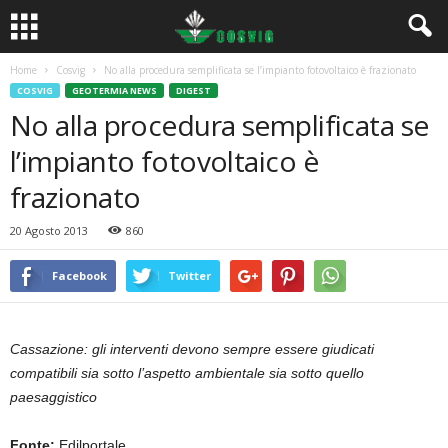
Home
Cosvig
No alla procedura semplificata se l’impianto fotovoltaico è frazionato
COSVIG
GEOTERMIA NEWS
DIGEST
No alla procedura semplificata se
l’impianto fotovoltaico è
frazionato
20 Agosto 2013
860
Facebook
Twitter
Cassazione: gli interventi devono sempre essere giudicati
compatibili sia sotto l’aspetto ambientale sia sotto quello
paesaggistico
Fonte:
Edilportale