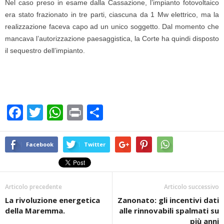
Nel caso preso in esame dalla Cassazione, l’impianto fotovoltaico
era stato frazionato in tre parti, ciascuna da 1 Mw elettrico, ma la
realizzazione faceva capo ad un unico soggetto. Dal momento che
mancava l’autorizzazione paesaggistica, la Corte ha quindi disposto
il sequestro dell’impianto.
F
T
W
Pr
C
a
wi
h
in
o
c
tt
at
t
n
Facebook
Twitter
e
er
s
di
b
A
vi
Articolo precedente
Articolo successivo
o
p
di
La rivoluzione energetica
Zanonato: gli incentivi dati
o
p
della Maremma.
alle rinnovabili spalmati su
più anni