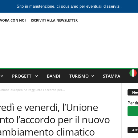
Sito in manutenzione, ci scusiamo per eventuali disservizi.
VORA CON NOI
ISCRIVITI ALLA NEWSLETTER
PROGETTI
BANDI
TURISMO
STAMPA
’Unione europea ha raggiunto l’accordo per...
New
vedì e venerdi, l’Unione
Per r
to l’accordo per il nuovo
ambiamento climatico
Art