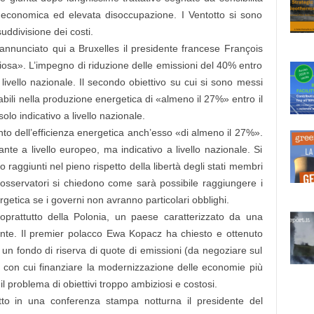
si economica ed elevata disoccupazione. I Ventotto si sono
uddivisione dei costi.
nnunciato qui a Bruxelles il presidente francese François
iosa». L’impegno di riduzione delle emissioni del 40% entro
 livello nazionale. Il secondo obiettivo su cui si sono messi
abili nella produzione energetica di «almeno il 27%» entro il
olo indicativo a livello nazionale.
ento dell’efficienza energetica anch’esso «di almeno il 27%».
ante a livello europeo, ma indicativo a livello nazionale. Si
 raggiunti nel pieno rispetto della libertà degli stati membri
i osservatori si chiedono come sarà possibile raggiungere i
nergetica se i governi non avranno particolari obblighi.
oprattutto della Polonia, un paese caratterizzato da una
ante. Il premier polacco Ewa Kopacz ha chiesto e ottenuto
ti un fondo di riserva di quote di emissioni (da negoziare sul
con cui finanziare la modernizzazione delle economie più
 problema di obiettivi troppo ambiziosi e costosi.
to in una conferenza stampa notturna il presidente del