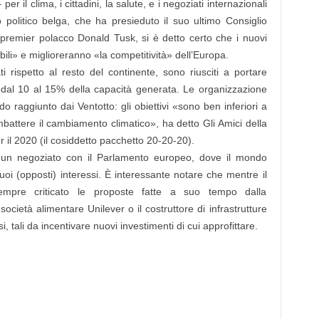
l clima, i cittadini, la salute, e i negoziati internazionali
 politico belga, che ha presieduto il suo ultimo Consiglio
 premier polacco Donald Tusk, si è detto certo che i nuovi
bili» e miglioreranno «la competitività» dell’Europa.
i rispetto al resto del continente, sono riusciti a portare
i dal 10 al 15% della capacità generata. Le organizzazione
o raggiunto dai Ventotto: gli obiettivi «sono ben inferiori a
battere il cambiamento climatico», ha detto Gli Amici della
er il 2020 (il cosiddetto pacchetto 20-20-20).
i un negoziato con il Parlamento europeo, dove il mondo
suoi (opposti) interessi. È interessante notare che mentre il
sempre criticato le proposte fatte a suo tempo dalla
cietà alimentare Unilever o il costruttore di infrastrutture
, tali da incentivare nuovi investimenti di cui approfittare.