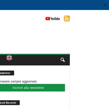
✕
sletter
imanere sempre aggiornato
Iscriviti alla newsletter
icoli Recenti