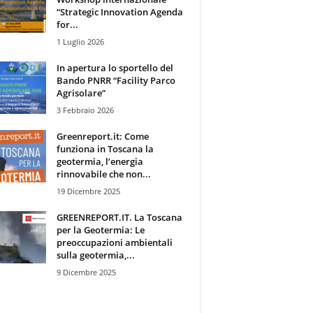
“Strategic Innovation Agenda
for...
1 Luglio 2026
In apertura lo sportello del
Bando PNRR “Facility Parco
Agrisolare”
3 Febbraio 2026
Greenreport.it: Come
funziona in Toscana la
geotermia, l’energia
rinnovabile che non...
19 Dicembre 2025
GREENREPORT.IT. La Toscana
per la Geotermia: Le
preoccupazioni ambientali
sulla geotermia,...
9 Dicembre 2025