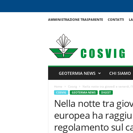
AMMINISTRAZIONE TRASPARENTE
CONTATTI
LA
C
o
s
v
i
g
GEOTERMIA NEWS
CHI SIAMO
Home
Cosvig
Nella notte tra giovedì e venerdi, l
COSVIG
GEOTERMIA NEWS
DIGEST
Nella notte tra gio
europea ha raggiun
regolamento sul c