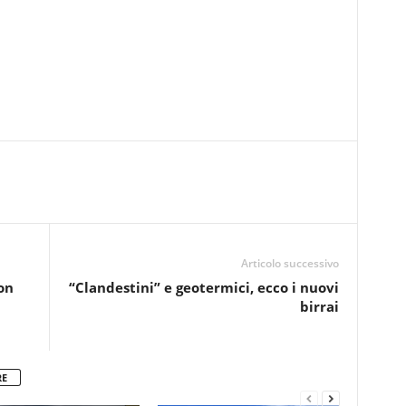
Articolo successivo
on
“Clandestini” e geotermici, ecco i nuovi
birrai
RE