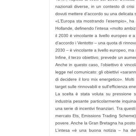
nazionali diverse, in un contesto di cri
dovuti mettere d’accordo su una delicata s
«L’Europa sta mostrando l’esempio», ha a
Hollande, definendo l’intesa «molto ambiz
il 2030 è vincolante a livello europeo e a
d’accordo i Ventotto – una quota di rinnov
2030 – è vincolante a livello europeo, ma s
Infine, il terzo obiettivo, prevede un aum
Anche in questo caso, l’obiettivo è vincol
legge nel comunicato: gli obiettivi «saranno
di decidere il loro mix energetico». Molt
target sulle rinnovabili e sull’efficienza e
La scelta è stata voluta su pressione s
industria pesante particolarmente inquin
una serie di incentivi finanziari. Tra ques
mercato Ets, Emissions Trading Scheme) 
povere. Anche la Gran Bretagna ha posto il
L’intesa «è una buona notizia – ha det