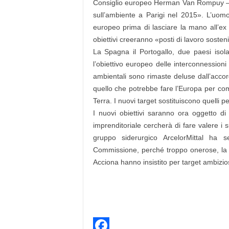
Consiglio europeo Herman Van Rompuy – per i
sull’ambiente a Parigi nel 2015». L’uomo
europeo prima di lasciare la mano all’ex
obiettivi creeranno «posti di lavoro sosteni
La Spagna il Portogallo, due paesi isolat
l’obiettivo europeo delle interconnession
ambientali sono rimaste deluse dall’accord
quello che potrebbe fare l’Europa per com
Terra. I nuovi target sostituiscono quelli p
I nuovi obiettivi saranno ora oggetto d
imprenditoriale cercherà di fare valere i 
gruppo siderurgico ArcelorMittal ha 
Commissione, perché troppo onerose, la so
Acciona hanno insistito per target ambiziosi