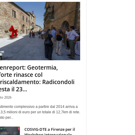
g
enreport: Geotermia,
forte rinasce col
eriscaldamento: Radicondoli
esta il 23...
to 2026
stimento complessivo a partire dal 2014 arriva a
13,5 milioni di euro per un totale di 12,7km di rete.
sto per...
COSVIG-DTE a Firenze per il
Workshop internazionale