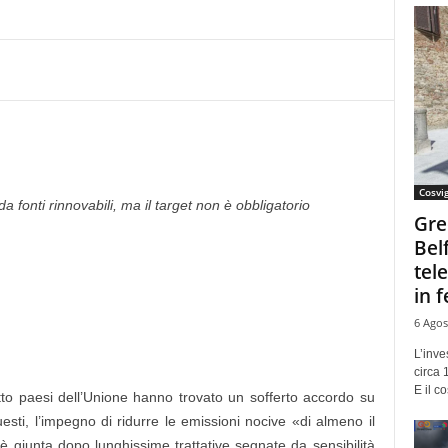
Cosvi
a fonti rinnovabili, ma il target non è obbligatorio
Gre
Bel
tel
in f
6 Agos
L’inve
circa 
E il co
otto paesi dell’Unione hanno trovato un sofferto accordo su
questi, l’impegno di ridurre le emissioni nocive «di almeno il
a è giunta dopo lunghissime trattative segnate da sensibilità