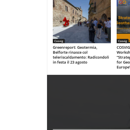
Cosvig
Cosvig
Greenreport: Geotermia,
COSVIG-
Belforte rinasce col
Worksh
teleriscaldamento: Radicondoli
“Strate
in festa il 23 agosto
for Geo
Europe