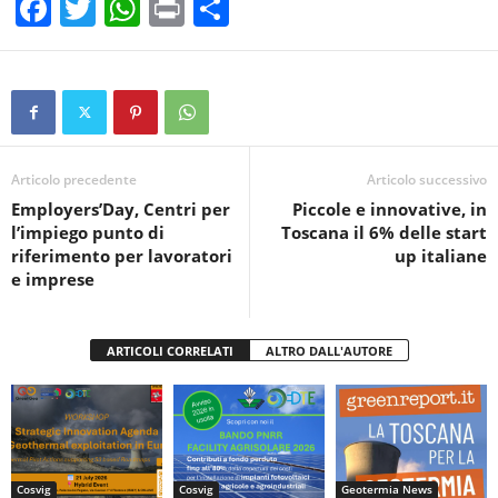
F
T
W
Pr
C
a
wi
h
in
o
c
tt
at
t
n
e
er
s
di
b
A
vi
o
p
di
Articolo precedente
Articolo successivo
Employers’Day, Centri per
Piccole e innovative, in
o
p
l’impiego punto di
Toscana il 6% delle start
k
riferimento per lavoratori
up italiane
e imprese
ARTICOLI CORRELATI
ALTRO DALL'AUTORE
Cosvig
Cosvig
Geotermia News