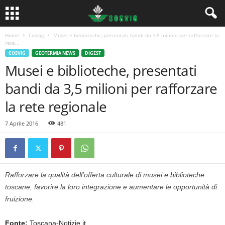
Home
Cosvig
Musei e biblioteche, presentati bandi da 3,5 milioni per rafforzare la
rete...
COSVIG
GEOTERMIA NEWS
DIGEST
Musei e biblioteche, presentati
bandi da 3,5 milioni per rafforzare
la rete regionale
7 Aprile 2016
481
Rafforzare la qualità dell’offerta culturale di musei e biblioteche
toscane, favorire la loro integrazione e aumentare le opportunità di
fruizione.
Fonte:
Toscana-Notizie.it