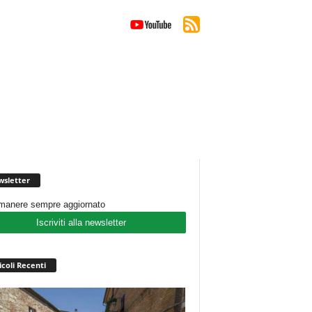
sletter
imanere sempre aggiornato
Iscriviti alla newsletter
icoli Recenti