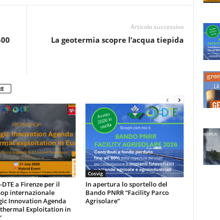
Articolo successivo
500
La geotermia scopre l’acqua tiepida
RE
Cosvig
DTE a Firenze per il
In apertura lo sportello del
op internazionale
Bando PNRR “Facility Parco
gic Innovation Agenda
Agrisolare”
thermal Exploitation in
”