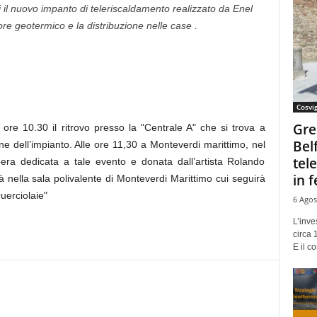
il nuovo impanto di teleriscaldamento realizzato da Enel
e geotermico e la distribuzione nelle case .
Cosvi
Gre
ore 10.30 il ritrovo presso la "Centrale A" che si trova a
Bel
ne dell’impianto. Alle ore 11,30 a Monteverdi marittimo, nel
tel
era dedicata a tale evento e donata dall’artista Rolando
in f
à nella sala polivalente di Monteverdi Marittimo cui seguirà
uerciolaie"
6 Agos
L’inve
circa 
E il co