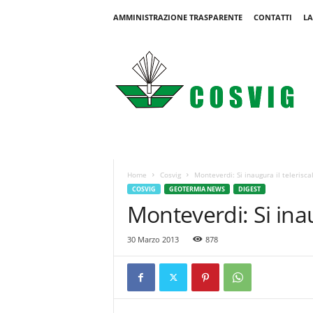
AMMINISTRAZIONE TRASPARENTE
CONTATTI
LA
C
o
s
v
i
g
Home
Cosvig
Monteverdi: Si inaugura il telerisc
COSVIG
GEOTERMIA NEWS
DIGEST
Monteverdi: Si ina
30 Marzo 2013
878