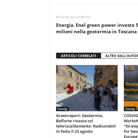
b
A
vi
o
p
di
Articolo precedente
o
p
Energia. Enel green power investe 
k
milioni nella geotermia in Toscana
ARTICOLI CORRELATI
ALTRO DALL'AUTO
Cosvig
Cosvig
Greenreport: Geotermia,
COSVIG-
Belforte rinasce col
Worksh
teleriscaldamento: Radicondoli
“Strate
in festa il 23 agosto
for Geo
Europe