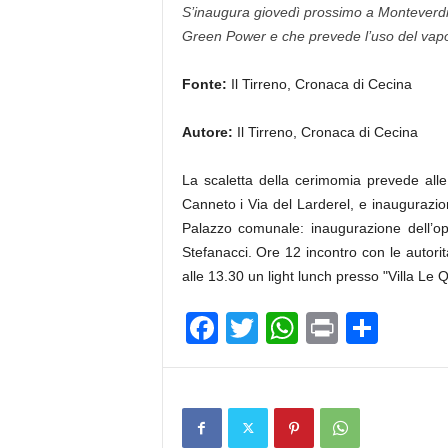
S’inaugura giovedì prossimo a Monteverdi 
Green Power e che prevede l’uso del vapor
Fonte:
Il Tirreno, Cronaca di Cecina
Autore:
Il Tirreno, Cronaca di Cecina
La scaletta della cerimomia prevede alle 
Canneto i Via del Larderel, e inaugurazio
Palazzo comunale: inaugurazione dell’op
Stefanacci. Ore 12 incontro con le autorit
alle 13.30 un light lunch presso "Villa Le Q
F
T
W
Pr
C
a
wi
h
in
o
c
tt
at
t
n
e
er
s
di