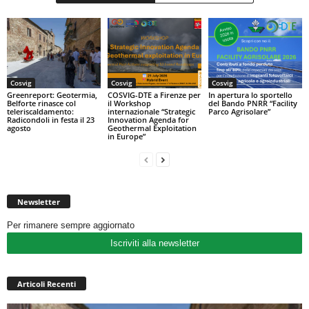
Cosvig
Cosvig
Cosvig
Greenreport: Geotermia,
COSVIG-DTE a Firenze per
In apertura lo sportello
Belforte rinasce col
il Workshop
del Bando PNRR “Facility
teleriscaldamento:
internazionale “Strategic
Parco Agrisolare”
Radicondoli in festa il 23
Innovation Agenda for
agosto
Geothermal Exploitation
in Europe”
Newsletter
Per rimanere sempre aggiornato
Iscriviti alla newsletter
Articoli Recenti