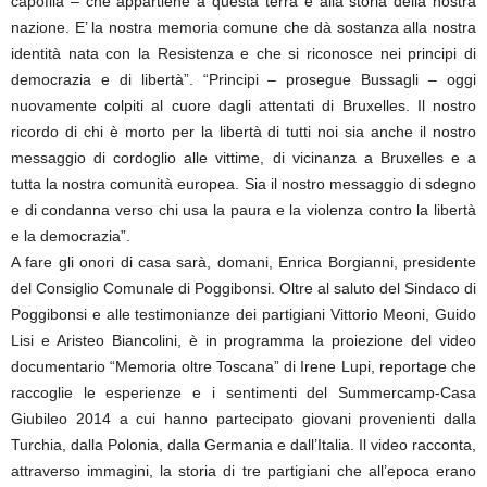
capofila – che appartiene a questa terra e alla storia della nostra
nazione. E’ la nostra memoria comune che dà sostanza alla nostra
identità nata con la Resistenza e che si riconosce nei principi di
democrazia e di libertà”. “Principi – prosegue Bussagli – oggi
nuovamente colpiti al cuore dagli attentati di Bruxelles. Il nostro
ricordo di chi è morto per la libertà di tutti noi sia anche il nostro
messaggio di cordoglio alle vittime, di vicinanza a Bruxelles e a
tutta la nostra comunità europea. Sia il nostro messaggio di sdegno
e di condanna verso chi usa la paura e la violenza contro la libertà
e la democrazia”.
A fare gli onori di casa sarà, domani, Enrica Borgianni, presidente
del Consiglio Comunale di Poggibonsi. Oltre al saluto del Sindaco di
Poggibonsi e alle testimonianze dei partigiani Vittorio Meoni, Guido
Lisi e Aristeo Biancolini, è in programma la proiezione del video
documentario “Memoria oltre Toscana” di Irene Lupi, reportage che
raccoglie le esperienze e i sentimenti del Summercamp-Casa
Giubileo 2014 a cui hanno partecipato giovani provenienti dalla
Turchia, dalla Polonia, dalla Germania e dall’Italia. Il video racconta,
attraverso immagini, la storia di tre partigiani che all’epoca erano