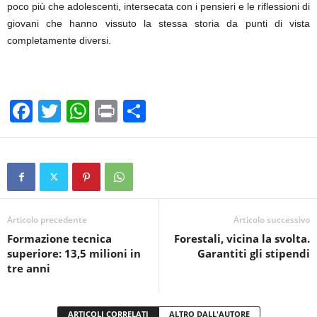
poco più che adolescenti, intersecata con i pensieri e le riflessioni di
giovani che hanno vissuto la stessa storia da punti di vista
completamente diversi.
F
T
W
Pr
C
a
wi
h
in
o
c
tt
at
t
n
e
er
s
di
b
A
vi
o
p
di
Articolo precedente
Articolo successivo
Formazione tecnica
Forestali, vicina la svolta.
o
p
superiore: 13,5 milioni in
Garantiti gli stipendi
k
tre anni
ARTICOLI CORRELATI
ALTRO DALL'AUTORE