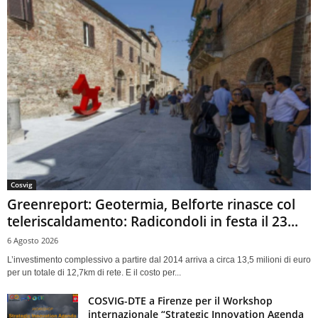
Cosvig
Greenreport: Geotermia, Belforte rinasce col
teleriscaldamento: Radicondoli in festa il 23...
6 Agosto 2026
L’investimento complessivo a partire dal 2014 arriva a circa 13,5 milioni di euro
per un totale di 12,7km di rete. E il costo per...
COSVIG-DTE a Firenze per il Workshop
internazionale “Strategic Innovation Agenda