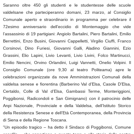
Saranno oltre 450 gli studenti e le studentesse delle scuole
valdelsane che parteciperanno domani, 23 marzo, al Consiglio
Comunale aperto e straordinario in programma per celebrare il
72esimo anniversario dell’eccidio di Montemaggio che vide
l’assassinio di 19 partigiani: Angiolo Bartalini, Piero Bartalini, Emilio
Berrettini, Enzo Busini, Giovanni Cappelletti, Virgilio Ciuffi, Franco
Corsinovi, Dino Furiesi, Giovanni Galli, Aladino Giannini, Ezio
Grassini, Elio Lapini, Livio Levanti, Livio Livini, Folco Martinucci,
Emilio Nencini, Orvino Orlandini, Luigi Vannetti, Onelio Volpini. Il
Consiglio Comunale (ore 9,30 al teatro Politeama) apre le
celebrazioni organizzate da nove Amministrazioni Comunali della
valdelsa senese e fiorentina (Barberino Val d’Elsa, Casole D’Elsa,
Certaldo, Colle di Val d’Elsa, Gambassi Terme, Monteriggioni,
Poggibonsi, Radicondoli e San Gimignano) con il patrocinio delle
Anpi Nazionale, Provinciale e della Valdelsa, dell’Istituto Storico
della Resistenza Senese e dell’Età Contemporanea, della Provincia
di Siena e della Regione Toscana.
“Un episodio tragico – ha detto il Sindaco di Poggibonsi, Comune