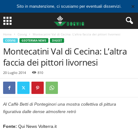
✕
Sito in manutenzione, ci scusiamo per eventuali disservizi.
Home
Cosvig
Montecatini Val di Cecina: L’altra faccia dei pittori livornesi
COSVIG
GEOTERMIA NEWS
DIGEST
Montecatini Val di Cecina: L’altra
faccia dei pittori livornesi
20 Luglio 2014
810
Al Caffè Betti di Ponteginori una mostra collettiva di pittura
figurativa dalle dense atmosfere retró
Fonte:
Qui News Volterra.it