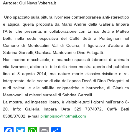
Autore:
Qui News Volterra.it
Uno spaccato sulla pittura livornese contemporanea anti-stereotipo
e atipica, quella proposta da Mario Andrei della Galleria Impara
l’Arte, che presenta, in collaborazione con Enrico Betti e Matteo
Betti, nella sede espositiva del Caffè Betti a Ponteginori nel
Comune di Montecatini Val di Cecina, il figurativo d’autore di
Sabrina Garzelli, Gianluca Mantovani e Dino Pelagatti.
Non marine macchiaiole, e neanche spaccati labronici di animata
vita livornese, abitano le tele della ricca mostra aperta dal pubblico
fino al 3 agosto 2014, ma nature morte classico-rivisitate e re-
interpretate, dalle scene di vita dell’epoca Decò di Dino Pelagatti, ai
nudi solitari, e alle still-life enigmatiche e barocche, di Gianluca
Mantovani, ai misteri surreali di Sabrina Garzelli.
La mostra, ad ingresso libero, è visitabile,tutti i giorni nell’orario 8-
20. Info: Galleria Impara l’Arte 329 7374072, Caffè Betti
0588/37002, e-mail
pirimpisnc@hotmail.com
F
T
W
Pr
C