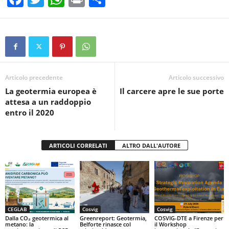
a
wi
h
in
o
c
tt
at
t
n
e
er
s
di
b
A
vi
o
p
di
Articolo precedente
Articolo successivo
La geotermia europea è
Il carcere apre le sue porte
o
p
attesa a un raddoppio
k
entro il 2020
ARTICOLI CORRELATI
ALTRO DALL'AUTORE
CEGLAB
Cosvig
Cosvig
Dalla CO₂ geotermica al
Greenreport: Geotermia,
COSVIG-DTE a Firenze per
metano: la
Belforte rinasce col
il Workshop