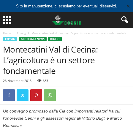
✕
Sito in manutenzione, ci scusiamo per eventuali disservizi.
Home
Cosvig
Montecatini Val di Cecina: L’agricoltura è un settore fondamentale
COSVIG
GEOTERMIA NEWS
DIGEST
Montecatini Val di Cecina:
L’agricoltura è un settore
fondamentale
26 Novembre 2015
683
Un convegno promosso dalla Cia con importanti relatori fra cui
l’onorevole Cenni e gli assessori regionali Vittorio Bugli e Marco
Remaschi