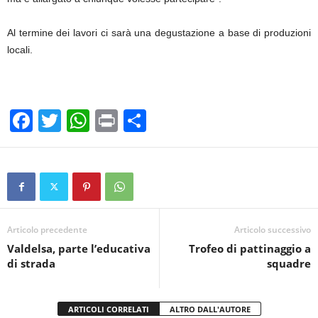
Al termine dei lavori ci sarà una degustazione a base di produzioni
locali.
F
T
W
Pr
C
a
wi
h
in
o
c
tt
at
t
n
e
er
s
di
b
A
vi
o
p
di
Articolo precedente
Articolo successivo
Valdelsa, parte l’educativa
Trofeo di pattinaggio a
o
p
di strada
squadre
k
ARTICOLI CORRELATI
ALTRO DALL'AUTORE