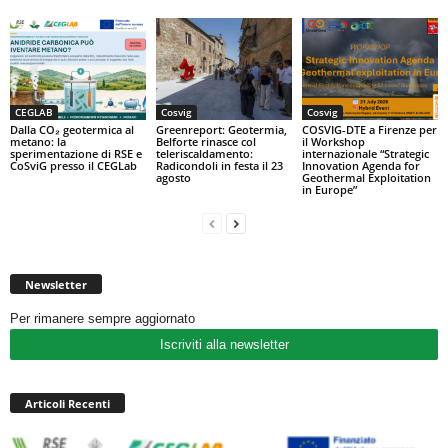
CEGLAB
Cosvig
Cosvig
Dalla CO₂ geotermica al
Greenreport: Geotermia,
COSVIG-DTE a Firenze per
metano: la
Belforte rinasce col
il Workshop
sperimentazione di RSE e
teleriscaldamento:
internazionale “Strategic
CoSviG presso il CEGLab
Radicondoli in festa il 23
Innovation Agenda for
agosto
Geothermal Exploitation
in Europe”
Newsletter
Per rimanere sempre aggiornato
Iscriviti alla newsletter
Articoli Recenti