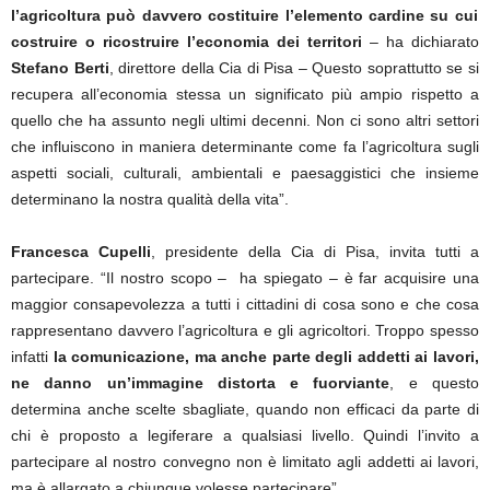
l’agricoltura può davvero costituire l’elemento cardine su cui
costruire o ricostruire l’economia dei territori
– ha dichiarato
Stefano Berti
, direttore della Cia di Pisa – Questo soprattutto se si
recupera all’economia stessa un significato più ampio rispetto a
quello che ha assunto negli ultimi decenni. Non ci sono altri settori
che influiscono in maniera determinante come fa l’agricoltura sugli
aspetti sociali, culturali, ambientali e paesaggistici che insieme
determinano la nostra qualità della vita”.
Francesca Cupelli
, presidente della Cia di Pisa, invita tutti a
partecipare. “Il nostro scopo – ha spiegato – è far acquisire una
maggior consapevolezza a tutti i cittadini di cosa sono e che cosa
rappresentano davvero l’agricoltura e gli agricoltori. Troppo spesso
infatti
la comunicazione, ma anche parte degli addetti ai lavori,
ne danno un’immagine distorta e fuorviante
, e questo
determina anche scelte sbagliate, quando non efficaci da parte di
chi è proposto a legiferare a qualsiasi livello. Quindi l’invito a
partecipare al nostro convegno non è limitato agli addetti ai lavori,
ma è allargato a chiunque volesse partecipare”.