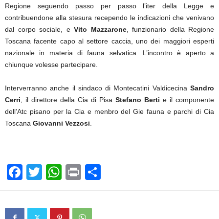
Regione seguendo passo per passo l’iter della Legge e
contribuendone alla stesura recependo le indicazioni che venivano
dal corpo sociale, e
Vito Mazzarone
, funzionario della Regione
Toscana facente capo al settore caccia, uno dei maggiori esperti
nazionale in materia di fauna selvatica. L’incontro è aperto a
chiunque volesse partecipare.
Interverranno anche il sindaco di Montecatini Valdicecina
Sandro
Cerri
, il direttore della Cia di Pisa
Stefano Berti
e il componente
dell’Atc pisano per la Cia e menbro del Gie fauna e parchi di Cia
Toscana
Giovanni Vezzosi
.
F
T
W
Pr
C
a
wi
h
in
o
c
tt
at
t
n