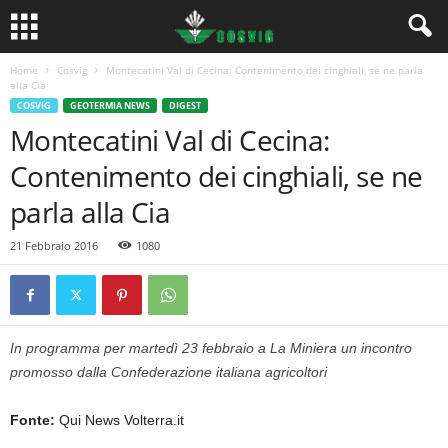
Home
Cosvig
Montecatini Val di Cecina: Contenimento dei cinghiali, se ne parla
alla Cia
COSVIG
GEOTERMIA NEWS
DIGEST
Montecatini Val di Cecina:
Contenimento dei cinghiali, se ne
parla alla Cia
21 Febbraio 2016
1080
In programma per martedì 23 febbraio a La Miniera un incontro
promosso dalla Confederazione italiana agricoltori
Fonte:
Qui News Volterra.it