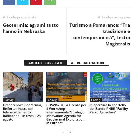
e
er
s
di
b
A
vi
o
p
di
Articolo precedente
Articolo successivo
Geotermia: agrumi tutto
Turismo a Pomarance: “Tra
o
p
l’anno in Nebraska
tradizione e
k
contemporaneità”, Lectio
Magistralis
ARTICOLI CORRELATI
ALTRO DALL'AUTORE
Cosvig
Cosvig
Cosvig
Greenreport: Geotermia,
COSVIG-DTE a Firenze per
In apertura lo sportello
Belforte rinasce col
il Workshop
del Bando PNRR “Facility
teleriscaldamento:
internazionale “Strategic
Parco Agrisolare”
Radicondoli in festa il 23
Innovation Agenda for
agosto
Geothermal Exploitation
in Europe”