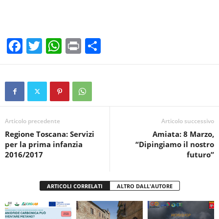
F
T
W
Pr
C
a
wi
h
in
o
c
tt
at
t
n
e
er
s
di
b
A
vi
o
p
di
Articolo precedente
Articolo successivo
Regione Toscana: Servizi
Amiata: 8 Marzo,
o
p
per la prima infanzia
“Dipingiamo il nostro
k
2016/2017
futuro”
ARTICOLI CORRELATI
ALTRO DALL'AUTORE