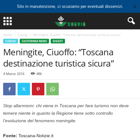
✕
Sito in manutenzione, ci scusiamo per eventuali disservizi.
Home
Cosvig
Meningite, Ciuoffo: “Toscana destinazione turistica sicura”
COSVIG
GEOTERMIA NEWS
DIGEST
Meningite, Ciuoffo: “Toscana
destinazione turistica sicura”
4 Marzo 2016
486
Stop allarmismi: chi viene in Toscana per fare turismo non deve
temere niente in quanto la Regione tiene sotto controllo
l’evoluzione del fenomeno meningite.
Fonte:
Toscana-Notizie.it