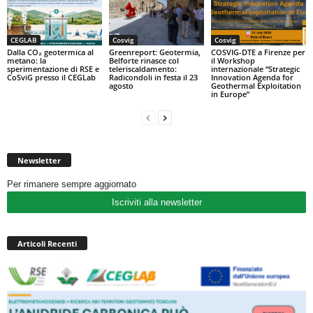
CEGLAB
Cosvig
Cosvig
Dalla CO₂ geotermica al
Greenreport: Geotermia,
COSVIG-DTE a Firenze per
metano: la
Belforte rinasce col
il Workshop
sperimentazione di RSE e
teleriscaldamento:
internazionale “Strategic
CoSviG presso il CEGLab
Radicondoli in festa il 23
Innovation Agenda for
agosto
Geothermal Exploitation
in Europe”
Newsletter
Per rimanere sempre aggiornato
Iscriviti alla newsletter
Articoli Recenti