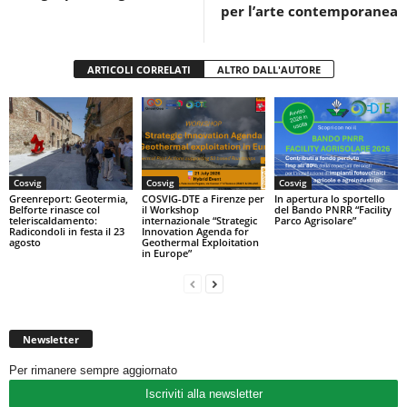
k
per l’arte contemporanea
ARTICOLI CORRELATI
ALTRO DALL'AUTORE
Cosvig
Cosvig
Cosvig
Greenreport: Geotermia,
COSVIG-DTE a Firenze per
In apertura lo sportello
Belforte rinasce col
il Workshop
del Bando PNRR “Facility
teleriscaldamento:
internazionale “Strategic
Parco Agrisolare”
Radicondoli in festa il 23
Innovation Agenda for
agosto
Geothermal Exploitation
in Europe”
Newsletter
Per rimanere sempre aggiornato
Iscriviti alla newsletter