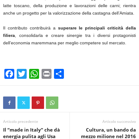
latte toscano, della produzione e lavorazioni delle carni; rientra
anche un progetto per la valorizzazione della castagna dell’Amiata.
Il contributo contribuirà a
superare le principali criticità della
filiera
, consolidarla e creare sinergie tra i diversi protagonisti
dell’economia maremmana per meglio competere sul mercato.
F
T
W
Pr
C
a
wi
h
in
o
c
tt
at
t
n
e
er
s
di
b
A
vi
o
p
di
Articolo precedente
Articolo successivo
Il “made in Italy” che dà
Cultura, un bando da
o
p
energia pulita agli Usa
mezzo milione nel 2016