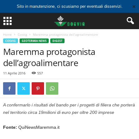
✕
Sito in manutenzione, ci scusiamo per eventuali disservizi.
Home
Cosvig
Maremma protagonista dell’agroalimentare
COSVIG
GEOTERMIA NEWS
DIGEST
Maremma protagonista
dell’agroalimentare
11 Aprile 2016
557
A confermarlo i risultati del bando per i progetti di filiera che porterà
nel territorio circa 19milioni di euro per oltre 200 imprese
Fonte:
QuiNewsMaremma.it