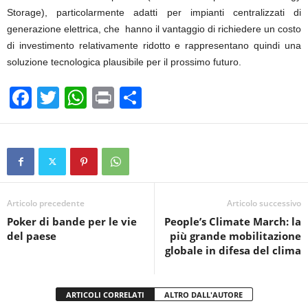
Storage), particolarmente adatti per impianti centralizzati di
generazione elettrica, che hanno il vantaggio di richiedere un costo
di investimento relativamente ridotto e rappresentano quindi una
soluzione tecnologica plausibile per il prossimo futuro.
F
T
W
Pr
C
a
wi
h
in
o
c
tt
at
t
n
e
er
s
di
b
A
vi
o
p
di
Articolo precedente
Articolo successivo
Poker di bande per le vie
People’s Climate March: la
o
p
del paese
più grande mobilitazione
k
globale in difesa del clima
ARTICOLI CORRELATI
ALTRO DALL'AUTORE