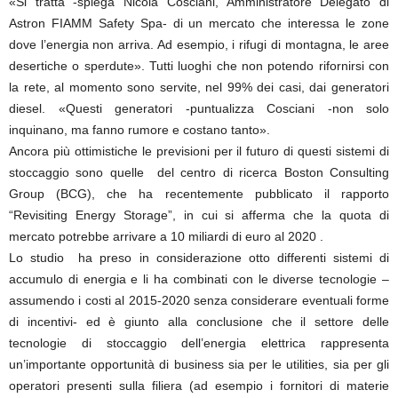
«Si tratta -spiega Nicola Cosciani, Amministratore Delegato di
Astron FIAMM Safety Spa- di un mercato che interessa le zone
dove l’energia non arriva. Ad esempio, i rifugi di montagna, le aree
desertiche o sperdute». Tutti luoghi che non potendo rifornirsi con
la rete, al momento sono servite, nel 99% dei casi, dai generatori
diesel. «Questi generatori -puntualizza Cosciani -non solo
inquinano, ma fanno rumore e costano tanto».
Ancora più ottimistiche le previsioni per il futuro di questi sistemi di
stoccaggio sono quelle del centro di ricerca Boston Consulting
Group (BCG), che ha recentemente pubblicato il rapporto
“Revisiting Energy Storage”, in cui si afferma che la quota di
mercato potrebbe arrivare a 10 miliardi di euro al 2020 .
Lo studio ha preso in considerazione otto differenti sistemi di
accumulo di energia e li ha combinati con le diverse tecnologie –
assumendo i costi al 2015-2020 senza considerare eventuali forme
di incentivi- ed è giunto alla conclusione che il settore delle
tecnologie di stoccaggio dell’energia elettrica rappresenta
un’importante opportunità di business sia per le utilities, sia per gli
operatori presenti sulla filiera (ad esempio i fornitori di materie