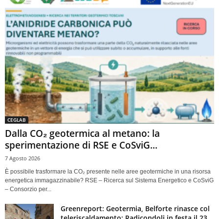
CEGLAB
Dalla CO₂ geotermica al metano: la
sperimentazione di RSE e CoSviG...
7 Agosto 2026
È possibile trasformare la CO₂ presente nelle aree geotermiche in una risorsa
energetica immagazzinabile? RSE – Ricerca sul Sistema Energetico e CoSviG
– Consorzio per...
Greenreport: Geotermia, Belforte rinasce col
teleriscaldamento: Radicondoli in festa il 23...