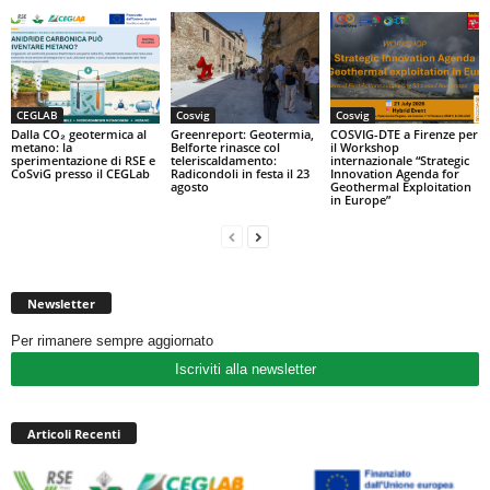
CEGLAB
Cosvig
Cosvig
Dalla CO₂ geotermica al
Greenreport: Geotermia,
COSVIG-DTE a Firenze per
metano: la
Belforte rinasce col
il Workshop
sperimentazione di RSE e
teleriscaldamento:
internazionale “Strategic
CoSviG presso il CEGLab
Radicondoli in festa il 23
Innovation Agenda for
agosto
Geothermal Exploitation
in Europe”
Newsletter
Per rimanere sempre aggiornato
Iscriviti alla newsletter
Articoli Recenti