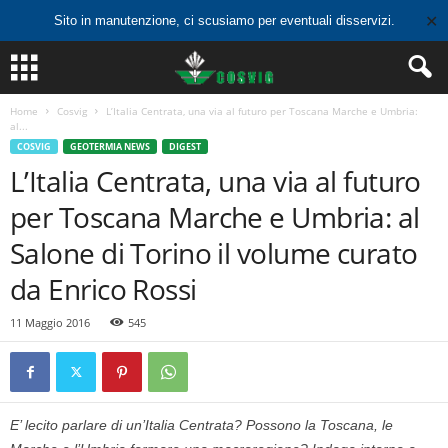
✕
Sito in manutenzione, ci scusiamo per eventuali disservizi.
Home
Cosvig
L’Italia Centrata, una via al futuro per Toscana Marche e Umbria:
al...
COSVIG
GEOTERMIA NEWS
DIGEST
L’Italia Centrata, una via al futuro
per Toscana Marche e Umbria: al
Salone di Torino il volume curato
da Enrico Rossi
11 Maggio 2016
545
E’ lecito parlare di un’Italia Centrata? Possono la Toscana, le