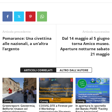
a
wi
h
in
o
c
tt
at
t
n
e
er
s
di
b
A
vi
o
p
di
Articolo precedente
Articolo successivo
Pomarance: Una civettina
Dal 14 maggio al 5 giugno
o
p
alle nazionali, a un’altra
torna Amico museo.
k
l’argento
Aperture notturne sabato
21 maggio
ARTICOLI CORRELATI
ALTRO DALL'AUTORE
Cosvig
Cosvig
Cosvig
Greenreport: Geotermia,
COSVIG-DTE a Firenze per
In apertura lo sportello
Belforte rinasce col
il Workshop
del Bando PNRR “Facility
teleriscaldamento:
internazionale “Strategic
Parco Agrisolare”