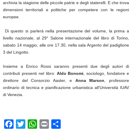
archivia la stagione delle piccole patrie e degli staterelli. E che trova
dimensioni territoriali e politiche per competere con le regioni
europee.
Di questo si parlerà nella presentazione del volume, la prima a
livello nazionale, al 29° Salone internazionale del libro di Torino,
sabato 14 maggio, alle ore 17.30, nella sala Argento del padiglione
3 del Lingotto.
Insieme a Enrico Rossi saranno presenti due degli autori di
contributi presenti nel libro:
Aldo Bonomi
, sociologo, fondatore e
direttore del Consorzio Aaster, e
Anna Marson
, professore
ordinario di tecnica e pianificazione urbanistica all’Università IUAV
di Venezia.
F
T
W
Pr
C