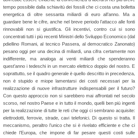
tempo possibile dalla schiavitù dei fossili che ci costa una bolletta
energetica di oltre sessanta miliardi di euro all’anno. Ma a
guardare bene le cifre, anche nel breve periodo l’attacco alle fonti
rinnovabili non si giustifica. Gli incentivi, contro cui si sono
concentrati tutti i più recenti Ministri dello Sviluppo Economico (dal
pdiellino Romani, al tecnico Passera, al democratico Zanonato)
pesano oggi per una decina di miliardi, una cifra certamente non
indifferente, ma analoga ai venti miliardi che spenderanno
quest’anno i tedeschi in un mercato elettrico doppio del nostro. E
soprattutto, se il quadro generale è quello descritto in precedenza,
non è stupido e miope lamentarsi dei costi necessari per la
realizzazione di nuove infrastrutture indispensabili per il futuro?
Con questo approccio non si sarebbero mai affrontati nel secolo
scorso, nel nostro Paese e in tutto il mondo, quelli ben più ingenti
per la realizzazione di tutte le reti che oggi ci sembrano acquisite:
elettrodotti, ferrovie, strade, cavi telefonici. Di questo si tratta. Il
meccanismo, peraltro l’unico che si è rivelato efficiente e che ci
chiede l’Europa, che impone di far pesare questi costi sulle