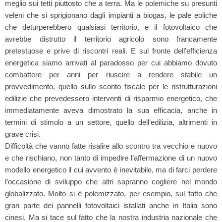
meglio sui tetti piuttosto che a terra. Ma le polemiche su presunti
veleni che si sprigionano dagli impianti a biogas, le pale eoliche
che deturperebbero qualsiasi territorio, e il fotovoltaico che
avrebbe distrutto il territorio agricolo sono francamente
pretestuose e prive di riscontri reali. E sul fronte dell’efficienza
energetica siamo arrivati al paradosso per cui abbiamo dovuto
combattere per anni per riuscire a rendere stabile un
provvedimento, quello sullo sconto fiscale per le ristrutturazioni
edilizie che prevedessero interventi di risparmio energetico, che
immediatamente aveva dimostrato la sua efficacia, anche in
termini di stimolo a un settore, quello dell’edilizia, altrimenti in
grave crisi.
Difficoltà che vanno fatte risalire allo scontro tra vecchio e nuovo
e che rischiano, non tanto di impedire l’affermazione di un nuovo
modello energetico il cui avvento è inevitabile, ma di farci perdere
l’occasione di sviluppo che altri sapranno cogliere nel mondo
globalizzato. Molto si è polemizzato, per esempio, sul fatto che
gran parte dei pannelli fotovoltaici istallati anche in Italia sono
cinesi. Ma si tace sul fatto che la nostra industria nazionale che