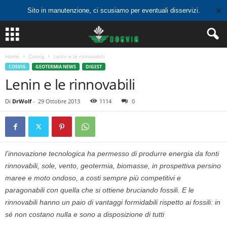
✕
Sito in manutenzione, ci scusiamo per eventuali disservizi.
Home
Cosvig
Lenin e le rinnovabili
COSVIG
GEOTERMIA NEWS
DIGEST
Lenin e le rinnovabili
Di
DrWolf
-
29 Ottobre 2013
1114
0
l’innovazione tecnologica ha permesso di produrre energia da fonti
rinnovabili, sole, vento, geotermia, biomasse, in prospettiva persino
maree e moto ondoso, a costi sempre più competitivi e
paragonabili con quella che si ottiene bruciando fossili. E le
rinnovabili hanno un paio di vantaggi formidabili rispetto ai fossili: in
sé non costano nulla e sono a disposizione di tutti