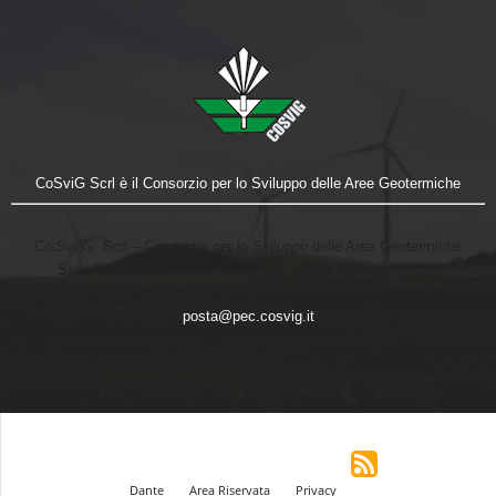
CoSviG Scrl è il Consorzio per lo Sviluppo delle Aree Geotermiche
Co.Svi.G. Scrl – Consorzio per lo Sviluppo delle Aree Geotermiche
Sede Legale: Via Tiberio Gazzei 24, 53030 Radicondoli (SI)
Reg. Trib. Siena 6703 Cod. Fiscale/Partita IVA: 00725800528
posta@pec.cosvig.it
Dante
Area Riservata
Privacy