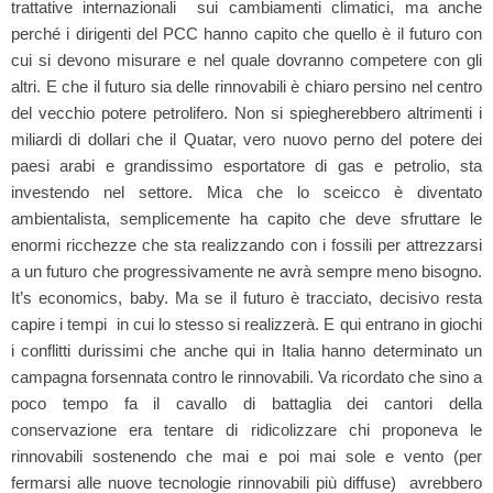
trattative internazionali sui cambiamenti climatici, ma anche
perché i dirigenti del PCC hanno capito che quello è il futuro con
cui si devono misurare e nel quale dovranno competere con gli
altri. E che il futuro sia delle rinnovabili è chiaro persino nel centro
del vecchio potere petrolifero. Non si spiegherebbero altrimenti i
miliardi di dollari che il Quatar, vero nuovo perno del potere dei
paesi arabi e grandissimo esportatore di gas e petrolio, sta
investendo nel settore. Mica che lo sceicco è diventato
ambientalista, semplicemente ha capito che deve sfruttare le
enormi ricchezze che sta realizzando con i fossili per attrezzarsi
a un futuro che progressivamente ne avrà sempre meno bisogno.
It’s economics, baby. Ma se il futuro è tracciato, decisivo resta
capire i tempi in cui lo stesso si realizzerà. E qui entrano in giochi
i conflitti durissimi che anche qui in Italia hanno determinato un
campagna forsennata contro le rinnovabili. Va ricordato che sino a
poco tempo fa il cavallo di battaglia dei cantori della
conservazione era tentare di ridicolizzare chi proponeva le
rinnovabili sostenendo che mai e poi mai sole e vento (per
fermarsi alle nuove tecnologie rinnovabili più diffuse) avrebbero