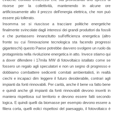
risorse per la collettività, mantenendo in alcune ore
artificiosamente alto il prezzo dell’energia elettrica, che non può
essere più tollerato.
Insomma se si riuscisse a tracciare politiche energetiche
finalmente svincolate dagli interessi dei grandi produttori da fossili
e che puntassero innanzitutto sull’efficienza energetica (altro
fronte su cui l’innovazione tecnologica sta facendo progressi
giganteschi) questo Paese potrebbe davvero svolgere un ruolo da
protagonista nella rivoluzione energetica in atto. Invece stiamo qui
a dover difendere i 17mila MW di fotovoltaico istallato come se
fossero un regalo agli speculatori e non un segno di progresso e
dobbiamo combattere sedicenti comitati ambientalisti, in realtà
ciechi e incapaci dim leggere il futuro desiderabile, contrari agli
impianti da fonti rinnovabili. Per carità, anche il bene va fatto bene
e quindi anche gli impianti da fonti rinnovabili devono inseriti in
maniera rispettosa sul territorio e devono essere fatti secondo
logica. E quindi quelli da biomasse per esempio devono essere a
filiera corta, quelli eolici rispettosi del paesaggio, il fotovoltaico è