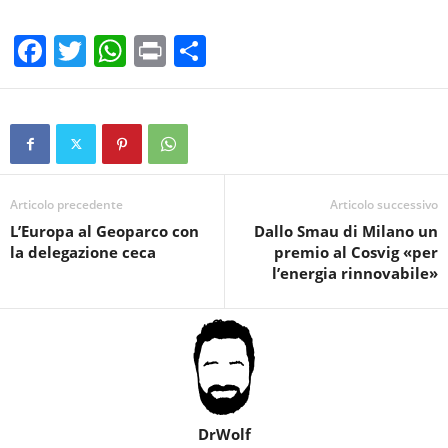
F
T
W
Pr
C
a
wi
h
in
o
c
tt
at
t
n
e
er
s
di
b
A
vi
o
p
di
Articolo precedente
Articolo successivo
L’Europa al Geoparco con
Dallo Smau di Milano un
o
p
la delegazione ceca
premio al Cosvig «per
k
l’energia rinnovabile»
DrWolf