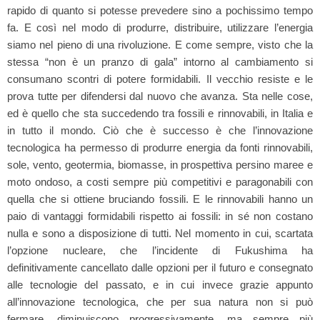
rapido di quanto si potesse prevedere sino a pochissimo tempo
fa. E così nel modo di produrre, distribuire, utilizzare l’energia
siamo nel pieno di una rivoluzione. E come sempre, visto che la
stessa “non è un pranzo di gala” intorno al cambiamento si
consumano scontri di potere formidabili. Il vecchio resiste e le
prova tutte per difendersi dal nuovo che avanza. Sta nelle cose,
ed è quello che sta succedendo tra fossili e rinnovabili, in Italia e
in tutto il mondo. Ciò che è successo è che l’innovazione
tecnologica ha permesso di produrre energia da fonti rinnovabili,
sole, vento, geotermia, biomasse, in prospettiva persino maree e
moto ondoso, a costi sempre più competitivi e paragonabili con
quella che si ottiene bruciando fossili. E le rinnovabili hanno un
paio di vantaggi formidabili rispetto ai fossili: in sé non costano
nulla e sono a disposizione di tutti. Nel momento in cui, scartata
l’opzione nucleare, che l’incidente di Fukushima ha
definitivamente cancellato dalle opzioni per il futuro e consegnato
alle tecnologie del passato, e in cui invece grazie appunto
all’innovazione tecnologica, che per sua natura non si può
fermare, diminuiscono progressivamente, ma sempre più