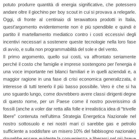
potuto produrre quantità di energia significative, che potessero
andare oltre il giochino per boy scout in cui si provava a relegarle.
Oggi, di fronte al centinaio di terawattora prodotti in Italia,
quest’argomento evidentemente non è più spendibile e quindi è
partito il martellamento mediatico contro i costi eccessivi degli
incentivi necessari a sostenere queste tecnologie nella loro fase
di avvio, e sulla non programmabilità del sole e del vento.
Il primo argomento, quello sui costi, va affrontato seriamente
perché il costo che famiglie e imprese sostengono per l’energia è
una voce importante nei bilanci familiari e in quelli aziendali e, a
maggior ragione in una fase di crisi economica generalizzata, è
interesse di tutti tenerlo il più basso possibile. Vero è che si ha
uno sguardo lungo, come dovrebbero avere classi dirigenti degne
di questo nome, per un Paese come il nostro poverissimo di
fossili (anche a voler dar retta alla folle e irrealistica idea di “trivelle
libere” contenuta nell’ultima Strategia Energetica Nazionale nel
nostro sottosuolo e nei nostri mari ci sarebbe gas e petrolio
sufficiente a soddisfare un misero 10% del fabbisogno nazionale)
dovrebbe essere evidente la convenienza a liberarsi nel più breve