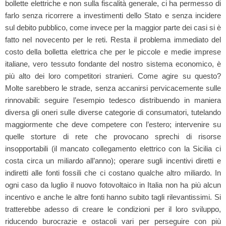
bollette elettriche e non sulla fiscalità generale, ci ha permesso di
farlo senza ricorrere a investimenti dello Stato e senza incidere
sul debito pubblico, come invece per la maggior parte dei casi si è
fatto nel novecento per le reti. Resta il problema immediato del
costo della bolletta elettrica che per le piccole e medie imprese
italiane, vero tessuto fondante del nostro sistema economico, è
più alto dei loro competitori stranieri. Come agire su questo?
Molte sarebbero le strade, senza accanirsi pervicacemente sulle
rinnovabili: seguire l’esempio tedesco distribuendo in maniera
diversa gli oneri sulle diverse categorie di consumatori, tutelando
maggiormente che deve competere con l’estero; intervenire su
quelle storture di rete che provocano sprechi di risorse
insopportabili (il mancato collegamento elettrico con la Sicilia ci
costa circa un miliardo all’anno); operare sugli incentivi diretti e
indiretti alle fonti fossili che ci costano qualche altro miliardo. In
ogni caso da luglio il nuovo fotovoltaico in Italia non ha più alcun
incentivo e anche le altre fonti hanno subito tagli rilevantissimi. Si
tratterebbe adesso di creare le condizioni per il loro sviluppo,
riducendo burocrazie e ostacoli vari per perseguire con più