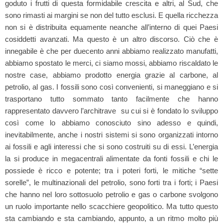
goduto i frutti di questa formidabile crescita e altri, al Sud, che
sono rimasti ai margini se non del tutto esclusi. E quella ricchezza
non si è distribuita equamente neanche all’interno di quei Paesi
cosiddetti avanzati. Ma questo è un altro discorso. Ciò che è
innegabile è che per duecento anni abbiamo realizzato manufatti,
abbiamo spostato le merci, ci siamo mossi, abbiamo riscaldato le
nostre case, abbiamo prodotto energia grazie al carbone, al
petrolio, al gas. I fossili sono così convenienti, si maneggiano e si
trasportano tutto sommato tanto facilmente che hanno
rappresentato davvero l’architrave su cui si è fondato lo sviluppo
così come lo abbiamo conosciuto sino adesso e quindi,
inevitabilmente, anche i nostri sistemi si sono organizzati intorno
ai fossili e agli interessi che si sono costruiti su di essi. L’energia
la si produce in megacentrali alimentate da fonti fossili e chi le
possiede è ricco e potente; tra i poteri forti, le mitiche “sette
sorelle”, le multinazionali del petrolio, sono forti tra i forti; i Paesi
che hanno nel loro sottosuolo petrolio e gas o carbone svolgono
un ruolo importante nello scacchiere geopolitico. Ma tutto questo
sta cambiando e sta cambiando, appunto, a un ritmo molto più