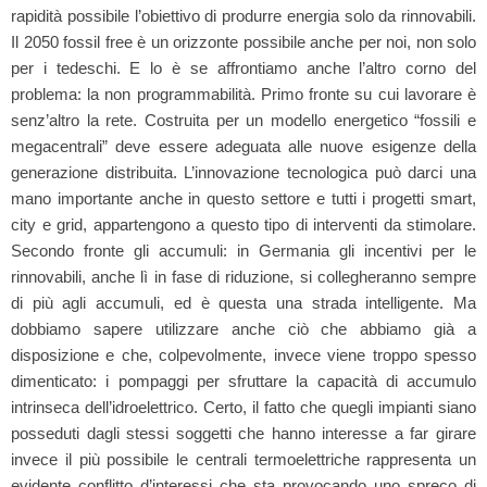
rapidità possibile l’obiettivo di produrre energia solo da rinnovabili.
Il 2050 fossil free è un orizzonte possibile anche per noi, non solo
per i tedeschi. E lo è se affrontiamo anche l’altro corno del
problema: la non programmabilità. Primo fronte su cui lavorare è
senz’altro la rete. Costruita per un modello energetico “fossili e
megacentrali” deve essere adeguata alle nuove esigenze della
generazione distribuita. L’innovazione tecnologica può darci una
mano importante anche in questo settore e tutti i progetti smart,
city e grid, appartengono a questo tipo di interventi da stimolare.
Secondo fronte gli accumuli: in Germania gli incentivi per le
rinnovabili, anche lì in fase di riduzione, si collegheranno sempre
di più agli accumuli, ed è questa una strada intelligente. Ma
dobbiamo sapere utilizzare anche ciò che abbiamo già a
disposizione e che, colpevolmente, invece viene troppo spesso
dimenticato: i pompaggi per sfruttare la capacità di accumulo
intrinseca dell’idroelettrico. Certo, il fatto che quegli impianti siano
posseduti dagli stessi soggetti che hanno interesse a far girare
invece il più possibile le centrali termoelettriche rappresenta un
evidente conflitto d’interessi che sta provocando uno spreco di