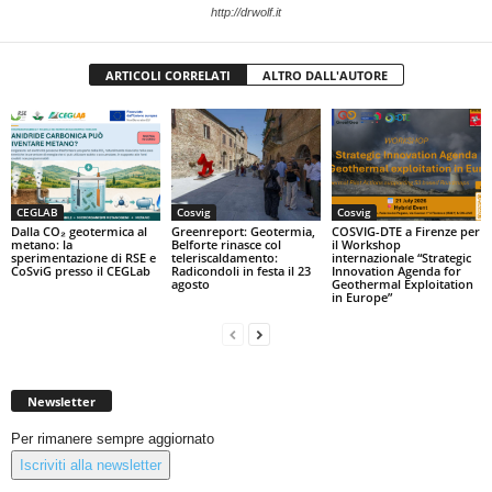
http://drwolf.it
ARTICOLI CORRELATI
ALTRO DALL'AUTORE
CEGLAB
Cosvig
Cosvig
Dalla CO₂ geotermica al
Greenreport: Geotermia,
COSVIG-DTE a Firenze per
metano: la
Belforte rinasce col
il Workshop
sperimentazione di RSE e
teleriscaldamento:
internazionale “Strategic
CoSviG presso il CEGLab
Radicondoli in festa il 23
Innovation Agenda for
agosto
Geothermal Exploitation
in Europe”
Newsletter
Per rimanere sempre aggiornato
Iscriviti alla newsletter