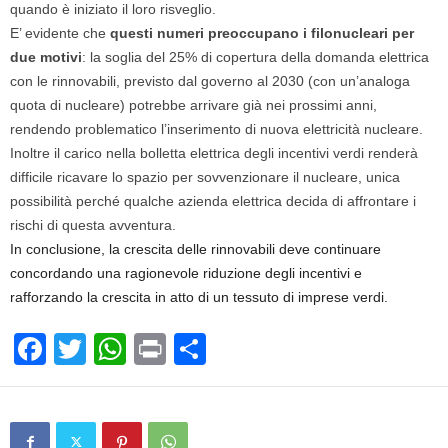
quando è iniziato il loro risveglio.
E’ evidente che
questi numeri preoccupano i filonucleari per
due motivi
: la soglia del 25% di copertura della domanda elettrica
con le rinnovabili, previsto dal governo al 2030 (con un’analoga
quota di nucleare) potrebbe arrivare già nei prossimi anni,
rendendo problematico l’inserimento di nuova elettricità nucleare.
Inoltre il carico nella bolletta elettrica degli incentivi verdi renderà
difficile ricavare lo spazio per sovvenzionare il nucleare, unica
possibilità perché qualche azienda elettrica decida di affrontare i
rischi di questa avventura.
In conclusione, la crescita delle rinnovabili deve continuare
concordando una ragionevole riduzione degli incentivi e
rafforzando la crescita in atto di un tessuto di imprese verdi.
F
T
W
Pr
C
a
wi
h
in
o
c
tt
at
t
n
e
er
s
di