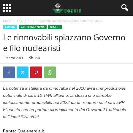
Home
Cosvig
Le rinnovabili spiazzano Governo e filo nuclearisti
COSVIG
GEOTERMIA NEWS
DIGEST
Le rinnovabili spiazzano Governo
e filo nuclearisti
1 Marzo 2011
754
La potenza installata da rinnovabili nel 2010 avrà una produzione
potenziale di oltre 10 TWh all’anno, la stessa che sarebbe
ipoteticamente producibile nel 2022 da un reattore nucleare EPR.
E’ questo che ha portato all’irrigidimento del Governo? L’editoriale
di Gianni Silvestrini.
Fonte:
Qualenergia.it