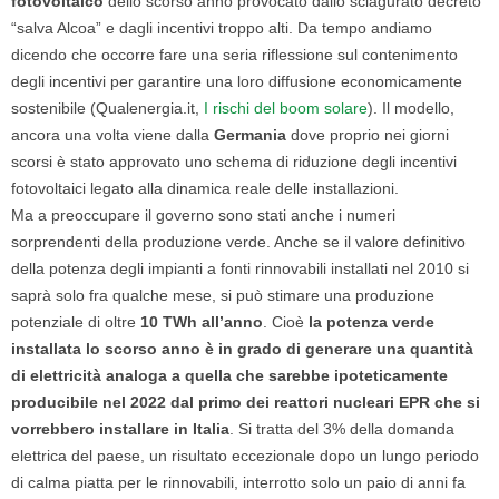
fotovoltaico
dello scorso anno provocato dallo sciagurato decreto
“salva Alcoa” e dagli incentivi troppo alti. Da tempo andiamo
dicendo che occorre fare una seria riflessione sul contenimento
degli incentivi per garantire una loro diffusione economicamente
sostenibile (Qualenergia.it,
I rischi del boom solare
). Il modello,
ancora una volta viene dalla
Germania
dove proprio nei giorni
scorsi è stato approvato uno schema di riduzione degli incentivi
fotovoltaici legato alla dinamica reale delle installazioni.
Ma a preoccupare il governo sono stati anche i numeri
sorprendenti della produzione verde. Anche se il valore definitivo
della potenza degli impianti a fonti rinnovabili installati nel 2010 si
saprà solo fra qualche mese, si può stimare una produzione
potenziale di oltre
10 TWh all’anno
. Cioè
la potenza verde
installata lo scorso anno è in grado di generare una quantità
di elettricità analoga a quella che sarebbe ipoteticamente
producibile nel 2022 dal primo dei reattori nucleari EPR che si
vorrebbero installare in Italia
. Si tratta del 3% della domanda
elettrica del paese, un risultato eccezionale dopo un lungo periodo
di calma piatta per le rinnovabili, interrotto solo un paio di anni fa