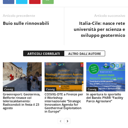
b
A
vi
o
p
di
Articolo precedente
Articolo successivo
Buio sulle rinnovabili
Italia-Cile: nasce rete
o
p
università per scienza e
k
sviluppo geotermico
ARTICOLI CORRELATI
ALTRO DALL'AUTORE
Cosvig
Cosvig
Cosvig
Greenreport: Geotermia,
COSVIG-DTE a Firenze per
In apertura lo sportello
Belforte rinasce col
il Workshop
del Bando PNRR “Facility
teleriscaldamento:
internazionale “Strategic
Parco Agrisolare”
Radicondoli in festa il 23
Innovation Agenda for
agosto
Geothermal Exploitation
in Europe”