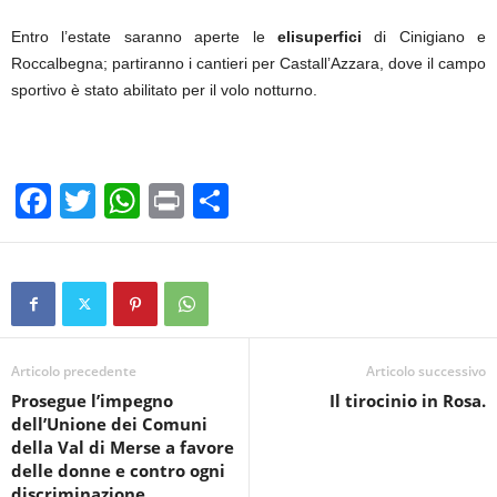
Entro l’estate saranno aperte le
elisuperfici
di Cinigiano e
Roccalbegna; partiranno i cantieri per Castall’Azzara, dove il campo
sportivo è stato abilitato per il volo notturno.
F
T
W
Pr
C
a
wi
h
in
o
c
tt
at
t
n
e
er
s
di
b
A
vi
o
p
di
Articolo precedente
Articolo successivo
Prosegue l’impegno
Il tirocinio in Rosa.
o
p
dell’Unione dei Comuni
k
della Val di Merse a favore
delle donne e contro ogni
discriminazione