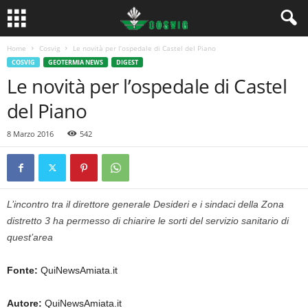
Home
Cosvig
Le novità per l’ospedale di Castel del Piano
COSVIG
GEOTERMIA NEWS
DIGEST
Le novità per l’ospedale di Castel
del Piano
8 Marzo 2016
542
L’incontro tra il direttore generale Desideri e i sindaci della Zona
distretto 3 ha permesso di chiarire le sorti del servizio sanitario di
quest’area
Fonte:
QuiNewsAmiata.it
Autore:
QuiNewsAmiata.it