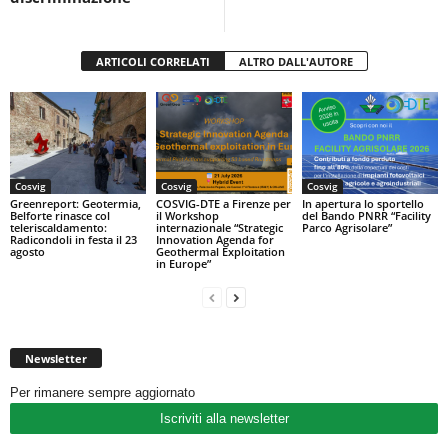
ARTICOLI CORRELATI
ALTRO DALL'AUTORE
Cosvig
Cosvig
Cosvig
Greenreport: Geotermia,
COSVIG-DTE a Firenze per
In apertura lo sportello
Belforte rinasce col
il Workshop
del Bando PNRR “Facility
teleriscaldamento:
internazionale “Strategic
Parco Agrisolare”
Radicondoli in festa il 23
Innovation Agenda for
agosto
Geothermal Exploitation
in Europe”
Newsletter
Per rimanere sempre aggiornato
Iscriviti alla newsletter