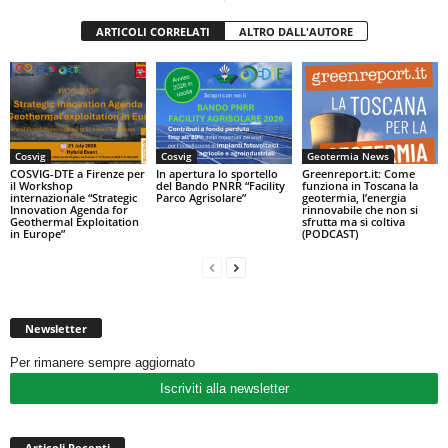
ARTICOLI CORRELATI
ALTRO DALL'AUTORE
Cosvig
Cosvig
Geotermia News
COSVIG-DTE a Firenze per
In apertura lo sportello
Greenreport.it: Come
il Workshop
del Bando PNRR “Facility
funziona in Toscana la
internazionale “Strategic
Parco Agrisolare”
geotermia, l’energia
Innovation Agenda for
rinnovabile che non si
Geothermal Exploitation
sfrutta ma si coltiva
in Europe”
(PODCAST)
Newsletter
Per rimanere sempre aggiornato
Iscriviti alla newsletter
Articoli Recenti