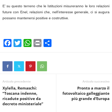
E’ su questo terreno che le Istituzioni misureranno le loro relazioni
future con Enel, relazioni che, nell’interesse generale, ci si augura
possano mantenersi positive e costruttive.
F
T
W
Pr
C
a
wi
h
in
o
c
tt
at
t
n
e
er
s
di
b
A
vi
o
p
di
Articolo precedente
Articolo successivo
Xylella, Remaschi:
Pronto a marzo il
o
p
“Toscana indenne,
fotovoltaico galleggiante
k
ricadute positive da
più grande d’Europa
decreto ministeriale”