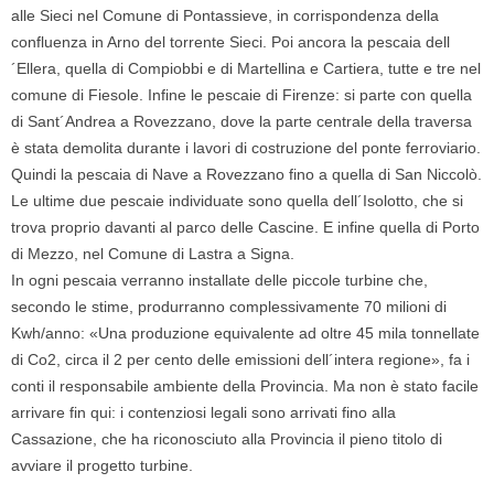
alle Sieci nel Comune di Pontassieve, in corrispondenza della
confluenza in Arno del torrente Sieci. Poi ancora la pescaia dell
´Ellera, quella di Compiobbi e di Martellina e Cartiera, tutte e tre nel
comune di Fiesole. Infine le pescaie di Firenze: si parte con quella
di Sant´Andrea a Rovezzano, dove la parte centrale della traversa
è stata demolita durante i lavori di costruzione del ponte ferroviario.
Quindi la pescaia di Nave a Rovezzano fino a quella di San Niccolò.
Le ultime due pescaie individuate sono quella dell´Isolotto, che si
trova proprio davanti al parco delle Cascine. E infine quella di Porto
di Mezzo, nel Comune di Lastra a Signa.
In ogni pescaia verranno installate delle piccole turbine che,
secondo le stime, produrranno complessivamente 70 milioni di
Kwh/anno: «Una produzione equivalente ad oltre 45 mila tonnellate
di Co2, circa il 2 per cento delle emissioni dell´intera regione», fa i
conti il responsabile ambiente della Provincia. Ma non è stato facile
arrivare fin qui: i contenziosi legali sono arrivati fino alla
Cassazione, che ha riconosciuto alla Provincia il pieno titolo di
avviare il progetto turbine.