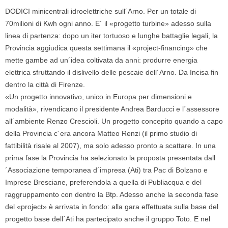
DODICI minicentrali idroelettriche sull´Arno. Per un totale di
70milioni di Kwh ogni anno. E´ il «progetto turbine» adesso sulla
linea di partenza: dopo un iter tortuoso e lunghe battaglie legali, la
Provincia aggiudica questa settimana il «project-financing» che
mette gambe ad un´idea coltivata da anni: produrre energia
elettrica sfruttando il dislivello delle pescaie dell´Arno. Da Incisa fin
dentro la città di Firenze.
«Un progetto innovativo, unico in Europa per dimensioni e
modalità», rivendicano il presidente Andrea Barducci e l´assessore
all´ambiente Renzo Crescioli. Un progetto concepito quando a capo
della Provincia c´era ancora Matteo Renzi (il primo studio di
fattibilità risale al 2007), ma solo adesso pronto a scattare. In una
prima fase la Provincia ha selezionato la proposta presentata dall
´Associazione temporanea d´impresa (Ati) tra Pac di Bolzano e
Imprese Bresciane, preferendola a quella di Publiacqua e del
raggruppamento con dentro la Btp. Adesso anche la seconda fase
del «project» è arrivata in fondo: alla gara effettuata sulla base del
progetto base dell´Ati ha partecipato anche il gruppo Toto. E nel