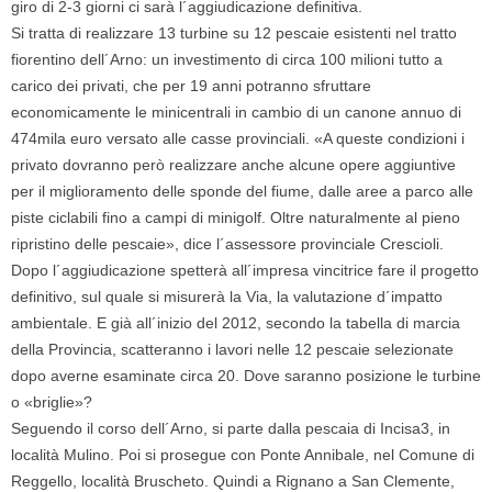
giro di 2-3 giorni ci sarà l´aggiudicazione definitiva.
Si tratta di realizzare 13 turbine su 12 pescaie esistenti nel tratto
fiorentino dell´Arno: un investimento di circa 100 milioni tutto a
carico dei privati, che per 19 anni potranno sfruttare
economicamente le minicentrali in cambio di un canone annuo di
474mila euro versato alle casse provinciali. «A queste condizioni i
privato dovranno però realizzare anche alcune opere aggiuntive
per il miglioramento delle sponde del fiume, dalle aree a parco alle
piste ciclabili fino a campi di minigolf. Oltre naturalmente al pieno
ripristino delle pescaie», dice l´assessore provinciale Crescioli.
Dopo l´aggiudicazione spetterà all´impresa vincitrice fare il progetto
definitivo, sul quale si misurerà la Via, la valutazione d´impatto
ambientale. E già all´inizio del 2012, secondo la tabella di marcia
della Provincia, scatteranno i lavori nelle 12 pescaie selezionate
dopo averne esaminate circa 20. Dove saranno posizione le turbine
o «briglie»?
Seguendo il corso dell´Arno, si parte dalla pescaia di Incisa3, in
località Mulino. Poi si prosegue con Ponte Annibale, nel Comune di
Reggello, località Bruscheto. Quindi a Rignano a San Clemente,