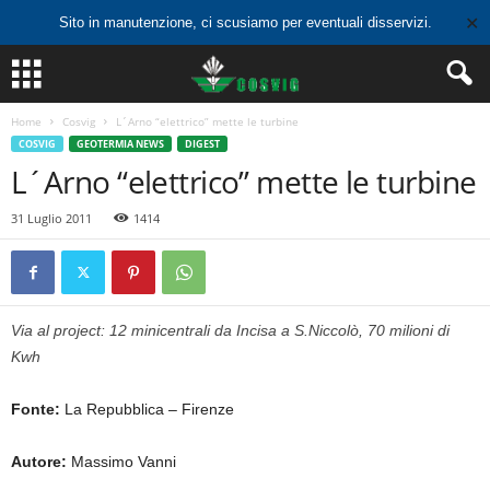
✕
Sito in manutenzione, ci scusiamo per eventuali disservizi.
Home
Cosvig
L´Arno “elettrico” mette le turbine
COSVIG
GEOTERMIA NEWS
DIGEST
L´Arno “elettrico” mette le turbine
31 Luglio 2011
1414
Via al project: 12 minicentrali da Incisa a S.Niccolò, 70 milioni di
Kwh
Fonte:
La Repubblica – Firenze
Autore:
Massimo Vanni