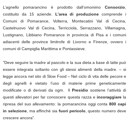
L’agnello pomarancino è prodotto dall’omonimo
Consorzio
,
costituito da 15 aziende.
L’area di produzione
comprende i
Comuni di Pomarance, Volterra, Montecatini Val di Cecina,
Castelnuovo Val di Cecina, Terricciola, Serrazzano, Villamagna,
Lustignano, Libbiano Pomarance in provincia di Pisa e i comuni
adiacenti delle province limitrofe di Livorno e Firenze, ovvero i
comuni di Campiglia Marittima e Pontassieve.
"Deve seguire la madre al pascolo e la sua dieta a base di latte può
essere integrata soltanto con gli stessi alimenti della madre. – si
legge ancora nel sito di Slow Food – Nel ciclo di vita delle pecore e
degli agnelli è vietato l’uso di materie prime geneticamente
modificate o di derivati da ogm. Il
Presidio
sostiene l’attività di
questi allevatori per far conoscere questa razza e
incoraggiare
la
ripresa del suo allevamento: la pomarancina oggi conta
800 capi
in selezione
, ma affinché sia
fuori pericolo
, questo numero deve
crescere ancora".