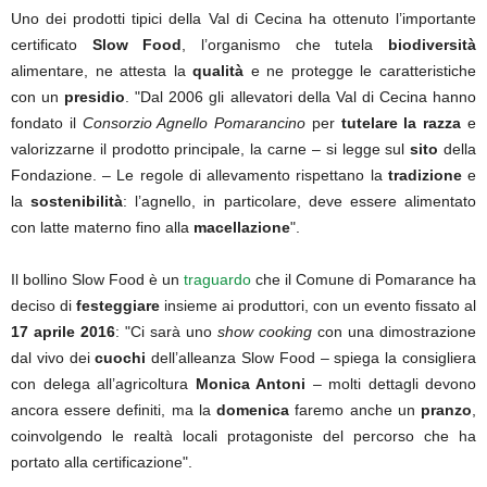
Uno dei prodotti tipici della Val di Cecina ha ottenuto l’importante
certificato
Slow Food
, l’organismo che tutela
biodiversità
alimentare, ne attesta la
qualità
e ne protegge le caratteristiche
con un
presidio
. "Dal 2006 gli allevatori della Val di Cecina hanno
fondato il
Consorzio Agnello Pomarancino
per
tutelare la razza
e
valorizzarne il prodotto principale, la carne – si legge sul
sito
della
Fondazione. – Le regole di allevamento rispettano la
tradizione
e
la
sostenibilità
: l’agnello, in particolare, deve essere alimentato
con latte materno fino alla
macellazione
".
Il bollino Slow Food è un
traguardo
che il Comune di Pomarance ha
deciso di
festeggiare
insieme ai produttori, con un evento fissato al
17 aprile 2016
: "Ci sarà uno
show cooking
con una dimostrazione
dal vivo dei
cuochi
dell’alleanza Slow Food – spiega la consigliera
con delega all’agricoltura
Monica Antoni
– molti dettagli devono
ancora essere definiti, ma la
domenica
faremo anche un
pranzo
,
coinvolgendo le realtà locali protagoniste del percorso che ha
portato alla certificazione".