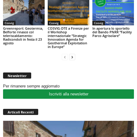
Cosvig
Cosvig
Cosvig
Greenreport: Geotermia,
COSVIG-DTE a Firenze per
In apertura lo sportello
Belforte rinasce col
il Workshop
del Bando PNRR “Facility
teleriscaldamento:
internazionale “Strategic
Parco Agrisolare”
Radicondoli in festa il 23
Innovation Agenda for
agosto
Geothermal Exploitation
in Europe”
Newsletter
Per rimanere sempre aggiornato
Iscriviti alla newsletter
Articoli Recenti