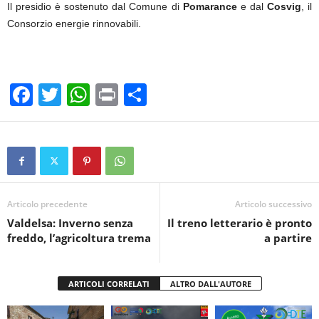
Il presidio è sostenuto dal Comune di
Pomarance
e dal
Cosvig
, il
Consorzio energie rinnovabili.
F
T
W
Pr
C
a
wi
h
in
o
c
tt
at
t
n
e
er
s
di
b
A
vi
o
p
di
Articolo precedente
Articolo successivo
Valdelsa: Inverno senza
Il treno letterario è pronto
o
p
freddo, l’agricoltura trema
a partire
k
ARTICOLI CORRELATI
ALTRO DALL'AUTORE