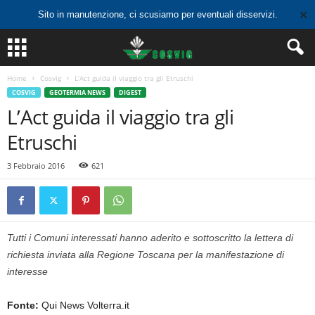
✕
Sito in manutenzione, ci scusiamo per eventuali disservizi.
Home
Cosvig
L’Act guida il viaggio tra gli Etruschi
COSVIG
GEOTERMIA NEWS
DIGEST
L’Act guida il viaggio tra gli
Etruschi
3 Febbraio 2016
621
Tutti i Comuni interessati hanno aderito e sottoscritto la lettera di
richiesta inviata alla Regione Toscana per la manifestazione di
interesse
Fonte:
Qui News Volterra.it