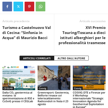
e
er
s
di
b
A
vi
o
p
di
Articolo precedente
Articolo successivo
Turismo a Castelnuovo Val
XVI Premio
o
p
di Cecina: “Sinfonia in
Touring/Toscana a dieci
k
Acqua” di Maurizio Bacci
istituti alberghieri per le
professionalità trasmesse
ARTICOLI CORRELATI
ALTRO DALL'AUTORE
CEGLAB
Cosvig
Cosvig
Dalla CO₂ geotermica al
Greenreport: Geotermia,
COSVIG-DTE a Firenze per
metano: la
Belforte rinasce col
il Workshop
sperimentazione di RSE e
teleriscaldamento:
internazionale “Strategic
CoSviG presso il CEGLab
Radicondoli in festa il 23
Innovation Agenda for
agosto
Geothermal Exploitation
in Europe”