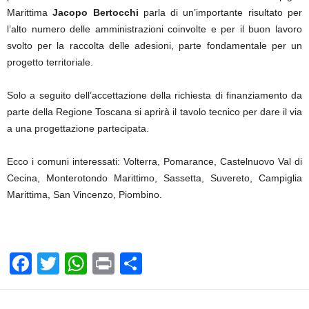
Marittima
Jacopo Bertocchi
parla di un’importante risultato per
l’alto numero delle amministrazioni coinvolte e per il buon lavoro
svolto per la raccolta delle adesioni, parte fondamentale per un
progetto territoriale.
Solo a seguito dell’accettazione della richiesta di finanziamento da
parte della Regione Toscana si aprirà il tavolo tecnico per dare il via
a una progettazione partecipata.
Ecco i comuni interessati: Volterra, Pomarance, Castelnuovo Val di
Cecina, Monterotondo Marittimo, Sassetta, Suvereto, Campiglia
Marittima, San Vincenzo, Piombino.
F
T
W
Pr
C
a
wi
h
in
o
c
tt
at
t
n