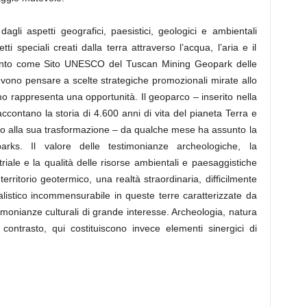
o dagli aspetti geografici, paesistici, geologici e ambientali
tti speciali creati dalla terra attraverso l’acqua, l’aria e il
mento come Sito UNESCO del Tuscan Mining Geopark delle
devono pensare a scelte strategiche promozionali mirate allo
ismo rappresenta una opportunità. Il geoparco – inserito nella
ccontano la storia di 4.600 anni di vita del pianeta Terra e
go alla sua trasformazione – da qualche mese ha assunto la
s. Il valore delle testimonianze archeologiche, la
triale e la qualità delle risorse ambientali e paesaggistiche
territorio geotermico, una realtà straordinaria, difficilmente
ralistico incommensurabile in queste terre caratterizzate da
imonianze culturali di grande interesse. Archeologia, natura
contrasto, qui costituiscono invece elementi sinergici di