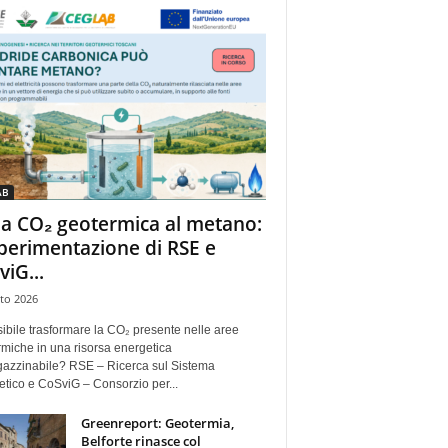
AB
la CO₂ geotermica al metano:
sperimentazione di RSE e
viG...
to 2026
ibile trasformare la CO₂ presente nelle aree
miche in una risorsa energetica
azzinabile? RSE – Ricerca sul Sistema
tico e CoSviG – Consorzio per...
Greenreport: Geotermia,
Belforte rinasce col