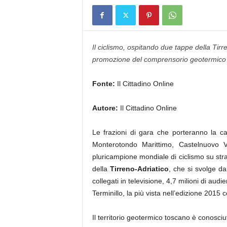
Il ciclismo, ospitando due tappe della Tirre
promozione del comprensorio geotermico 
Fonte:
Il Cittadino Online
Autore:
Il Cittadino Online
Le frazioni di gara che porteranno la car
Monterotondo Marittimo, Castelnuovo V
pluricampione mondiale di ciclismo su strada
della
Tirreno-Adriatico
, che si svolge d
collegati in televisione, 4,7 milioni di aud
Terminillo, la più vista nell’edizione 2015
Il territorio geotermico toscano è conosci