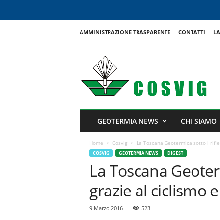
AMMINISTRAZIONE TRASPARENTE
CONTATTI
LA
C
o
s
v
i
g
GEOTERMIA NEWS
CHI SIAMO
Home
Cosvig
La Toscana Geotermica sotto i riflet
COSVIG
GEOTERMIA NEWS
DIGEST
La Toscana Geotermi
grazie al ciclismo 
9 Marzo 2016
523