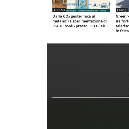
CEGLAB
Cosvig
Dalla CO₂ geotermica al
Greenr
metano: la sperimentazione di
Belfort
RSE e CoSviG presso il CEGLab
teleris
in festa