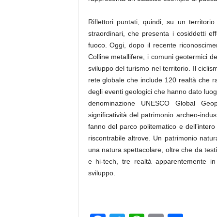
Riflettori puntati, quindi, su un territori
straordinari, che presenta i cosiddetti effe
fuoco. Oggi, dopo il recente riconosci
Colline metallifere, i comuni geotermici 
sviluppo del turismo nel territorio. Il cicl
rete globale che include 120 realtà che ra
degli eventi geologici che hanno dato luo
denominazione UNESCO Global Geopark
significatività del patrimonio archeo-indus
fanno del parco politematico e dell’intero 
riscontrabile altrove. Un patrimonio natu
una natura spettacolare, oltre che da test
e hi-tech, tre realtà apparentemente in 
sviluppo.