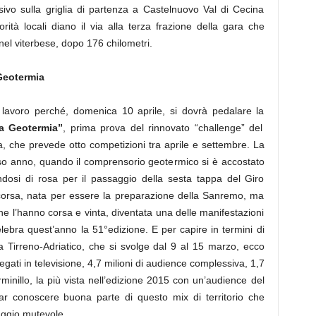
ssivo sulla griglia di partenza a Castelnuovo Val di Cecina
rità locali diano il via alla terza frazione della gara che
nel viterbese, dopo 176 chilometri.
Geotermia
l lavoro perché, domenica 10 aprile, si dovrà pedalare la
La Geotermia”
, prima prova del rinnovato “challenge” del
ia, che prevede otto competizioni tra aprile e settembre. La
rso anno, quando il comprensorio geotermico si è accostato
andosi di rosa per il passaggio della sesta tappa del Giro
a corsa, nata per essere la preparazione della Sanremo, ma
he l’hanno corsa e vinta, diventata una delle manifestazioni
ebra quest’anno la 51°edizione. E per capire in termini di
lla Tirreno-Adriatico, che si svolge dal 9 al 15 marzo, ecco
legati in televisione, 4,7 milioni di audience complessiva, 1,7
erminillo, la più vista nell’edizione 2015 con un’audience del
r conoscere buona parte di questo mix di territorio che
aggio mutevole.