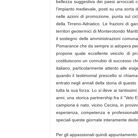
bellezza suggestiva dei paesi arroccati 
l’impianto medievale, posti su una sorta d
nelle azioni di promozione, punta sul ci
della Tirreno-Adriatico. Le frazioni di g
territori geotermici di Monterotondo Mari
il sostegno delle amministrazioni comunali,
Pomarance che da sempre si adopera per pro
propone quale eccellente veicolo di pro
costituiscono un connubio di successo che 
italiano, particolarmente attento alle esig
quando il testimonial prescelto si chiama
entrato negli annali della storia di questo
tutta la sua forza. Lo si deve ai tantissimi
anni, una storica partnership fra il “Velo E
campione è nato, vicino Cecina, in provin
esperienza, competenza e professionali
speciali queste giornate interamente dedica
Per gli appassionati quindi appuntamento 