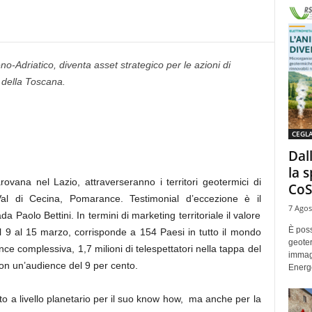
no-Adriatico, diventa asset strategico per le azioni di
della Toscana.
CEGL
Dal
la 
ovana nel Lazio, attraverseranno i territori geotermici di
CoS
al di Cecina, Pomarance. Testimonial d’eccezione è il
7 Agos
 Paolo Bettini. In termini di marketing territoriale il valore
È poss
al 9 al 15 marzo, corrisponde a 154 Paesi in tutto il mondo
geoter
ience complessiva, 1,7 milioni di telespettatori nella tappa del
immag
 con un’audience del 9 per cento.
Energe
uto a livello planetario per il suo know how, ma anche per la