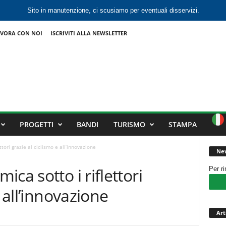
Sito in manutenzione, ci scusiamo per eventuali disservizi.
VORA CON NOI
ISCRIVITI ALLA NEWSLETTER
PROGETTI
BANDI
TURISMO
STAMPA
tori grazie al ciclismo e all’innovazione
New
ca sotto i riflettori
Per r
e all’innovazione
Art