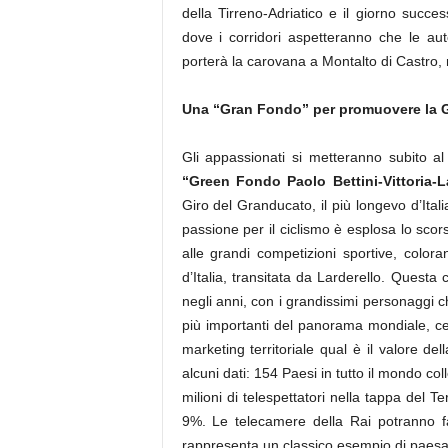
della Tirreno-Adriatico e il giorno succe
dove i corridori aspetteranno che le auto
porterà la carovana a Montalto di Castro, 
Una “Gran Fondo” per promuovere la 
Gli appassionati si metteranno subito a
“Green Fondo Paolo Bettini-Vittoria-
Giro del Granducato, il più longevo d’Ital
passione per il ciclismo è esplosa lo sco
alle grandi competizioni sportive, color
d’Italia, transitata da Larderello. Quest
negli anni, con i grandissimi personaggi c
più importanti del panorama mondiale, cel
marketing territoriale qual è il valore de
alcuni dati: 154 Paesi in tutto il mondo col
milioni di telespettatori nella tappa del T
9%. Le telecamere della Rai potranno fa
rappresenta un classico esempio di paes