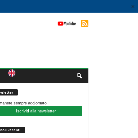
✕
sletter
imanere sempre aggiornato
Iscriviti alla newsletter
icoli Recenti