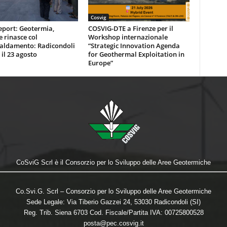
Cosvig
eport: Geotermia,
COSVIG-DTE a Firenze per il
e rinasce col
Workshop internazionale
caldamento: Radicondoli
“Strategic Innovation Agenda
 il 23 agosto
for Geothermal Exploitation in
Europe”
CoSviG Scrl è il Consorzio per lo Sviluppo delle Aree Geotermiche
Co.Svi.G. Scrl – Consorzio per lo Sviluppo delle Aree Geotermiche
Sede Legale: Via Tiberio Gazzei 24, 53030 Radicondoli (SI)
Reg. Trib. Siena 6703 Cod. Fiscale/Partita IVA: 00725800528
posta@pec.cosvig.it