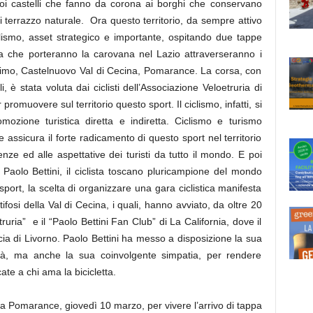
coi castelli che fanno da corona ai borghi che conservano
i terrazzo naturale. Ora questo territorio, da sempre attivo
clismo, asset strategico e importante, ospitando due tappe
ara che porteranno la carovana nel Lazio attraverseranno i
ttimo, Castelnuovo Val di Cecina, Pomarance. La corsa, con
 è stata voluta dai ciclisti dell’Associazione Veloetruria di
muovere sul territorio questo sport. Il ciclismo, infatti, si
mozione turistica diretta e indiretta. Ciclismo e turismo
assicura il forte radicamento di questo sport nel territorio
enze ed alle aspettative dei turisti da tutto il mondo. E poi
 Paolo Bettini, il ciclista toscano pluricampione del mondo
 sport, la scelta di organizzare una gara ciclistica manifesta
 tifosi della Val di Cecina, i quali, hanno avviato, da oltre 20
truria” e il “Paolo Bettini Fan Club” di La California, dove il
cia di Livorno. Paolo Bettini ha messo a disposizione la sua
tà, ma anche la sua coinvolgente simpatia, per rendere
te a chi ama la bicicletta.
a Pomarance, giovedì 10 marzo, per vivere l’arrivo di tappa