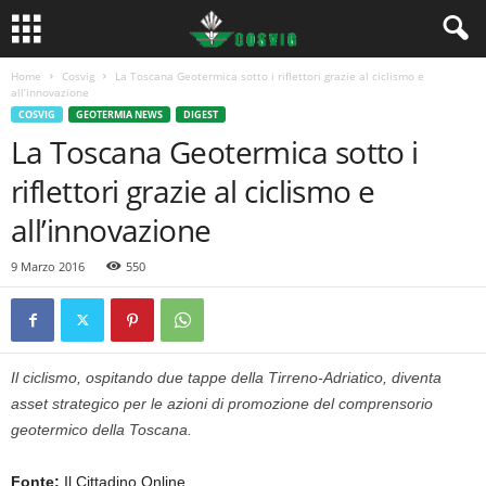
Home
Cosvig
La Toscana Geotermica sotto i riflettori grazie al ciclismo e
all’innovazione
COSVIG
GEOTERMIA NEWS
DIGEST
La Toscana Geotermica sotto i
riflettori grazie al ciclismo e
all’innovazione
9 Marzo 2016
550
Il ciclismo, ospitando due tappe della Tirreno-Adriatico, diventa
asset strategico per le azioni di promozione del comprensorio
geotermico della Toscana.
Fonte:
Il Cittadino Online