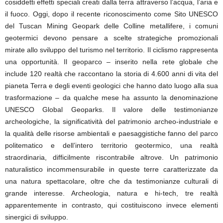
cosiddetti effetti speciali creati dalla terra attraverso l’acqua, l’aria e
il fuoco. Oggi, dopo il recente riconoscimento come Sito UNESCO
del Tuscan Mining Geopark delle Colline metallifere, i comuni
geotermici devono pensare a scelte strategiche promozionali
mirate allo sviluppo del turismo nel territorio. Il ciclismo rappresenta
una opportunità. Il geoparco – inserito nella rete globale che
include 120 realtà che raccontano la storia di 4.600 anni di vita del
pianeta Terra e degli eventi geologici che hanno dato luogo alla sua
trasformazione – da qualche mese ha assunto la denominazione
UNESCO Global Geoparks. Il valore delle testimonianze
archeologiche, la significatività del patrimonio archeo-industriale e
la qualità delle risorse ambientali e paesaggistiche fanno del parco
politematico e dell’intero territorio geotermico, una realtà
straordinaria, difficilmente riscontrabile altrove. Un patrimonio
naturalistico incommensurabile in queste terre caratterizzate da
una natura spettacolare, oltre che da testimonianze culturali di
grande interesse. Archeologia, natura e hi-tech, tre realtà
apparentemente in contrasto, qui costituiscono invece elementi
sinergici di sviluppo.