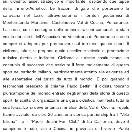
sul ciclismo, asset strategico e importante, ospitando due tappe
della Tirreno-Adriatico. Le frazioni di gara che porteranno la
carovana nel Lazio attraverseranno i territori geotermici di
Monterotondo Marittimo, Castelnuovo Val di Cecina, Pomarance.
La corsa, con il sostegno delle amministrazioni comunali, è stata
voluta dai ciclisti dell’Associazione Veloetruria di Pomarance che da
sempre si adopera per promuovere sul territorio questo sport. Il
ciclismo, infatti, si propone quale eccellente veicolo di promozione
turistica diretta e indiretta. Ciclismo e turismo costituiscono un
connubio di successo che assicura il forte radicamento di questo
sport nel territorio italiano, particolarmente attento alle esigenze ed
alle aspettative dei turisti da tutto il mondo. E poi quando il
testimonial prescelto si chiama Paolo Bettini, il ciclista toscano
pluricampione del mondo entrato negli annali della storia di questo
sport, la scelta di organizzare una gara ciclistica manifesta tutta la
sua forza. Lo si deve ai tantissimi tifosi della Val di Cecina, i quali,
hanno avviato, da oltre 20 anni, una storica partnership fra il “Velo
Etruria” e il “Paolo Bettini Fan Club” di La California, dove il
campione è nato, vicino Cecina, in provincia di Livorno. Paolo