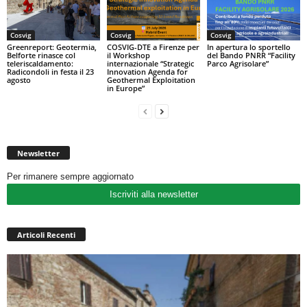
Cosvig
Cosvig
Cosvig
Greenreport: Geotermia,
COSVIG-DTE a Firenze per
In apertura lo sportello
Belforte rinasce col
il Workshop
del Bando PNRR “Facility
teleriscaldamento:
internazionale “Strategic
Parco Agrisolare”
Radicondoli in festa il 23
Innovation Agenda for
agosto
Geothermal Exploitation
in Europe”
Newsletter
Per rimanere sempre aggiornato
Iscriviti alla newsletter
Articoli Recenti