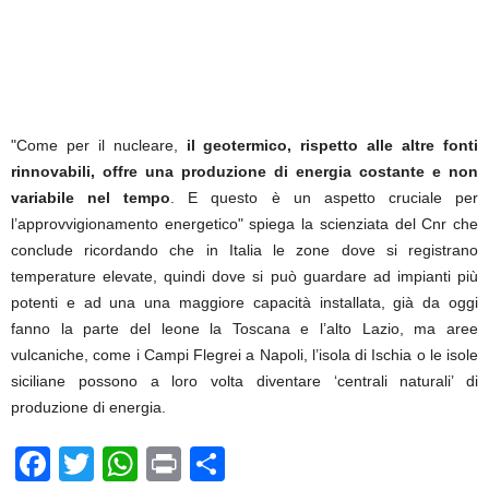
"Come per il nucleare,
il geotermico, rispetto alle altre fonti
rinnovabili, offre una produzione di energia costante e non
variabile nel tempo
. E questo è un aspetto cruciale per
l’approvvigionamento energetico" spiega la scienziata del Cnr che
conclude ricordando che in Italia le zone dove si registrano
temperature elevate, quindi dove si può guardare ad impianti più
potenti e ad una una maggiore capacità installata, già da oggi
fanno la parte del leone la Toscana e l’alto Lazio, ma aree
vulcaniche, come i Campi Flegrei a Napoli, l’isola di Ischia o le isole
siciliane possono a loro volta diventare ‘centrali naturali’ di
produzione di energia.
F
T
W
Pr
C