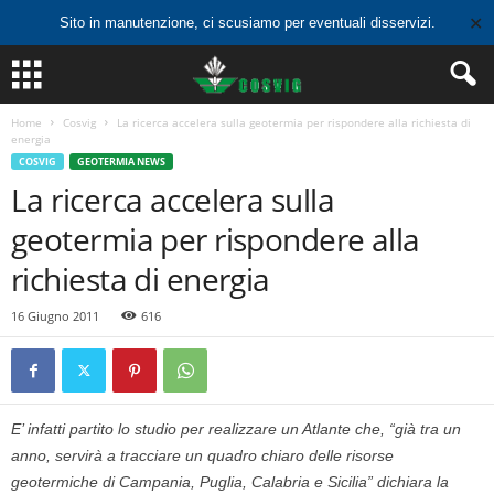
✕
Sito in manutenzione, ci scusiamo per eventuali disservizi.
Home
Cosvig
La ricerca accelera sulla geotermia per rispondere alla richiesta di
energia
COSVIG
GEOTERMIA NEWS
La ricerca accelera sulla
geotermia per rispondere alla
richiesta di energia
16 Giugno 2011
616
E’ infatti partito lo studio per realizzare un Atlante che, “già tra un
anno, servirà a tracciare un quadro chiaro delle risorse
geotermiche di Campania, Puglia, Calabria e Sicilia” dichiara la