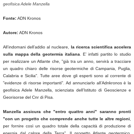
geofisica Adele Manzella
Fonte:
ADN Kronos
Autore:
ADN Kronos
All’indomani dell’addio al nucleare,
la ricerca scientifica accelera
sulla mappa della geotermia italiana
. E’ infatti partito lo studio
per realizzare un Atlante che, "già tra un anno, servirà a tracciare
un quadro chiaro delle risorse geotermiche di Campania, Puglia,
Calabria e Sicilia". Tutte aree dove gli esperti sono al corrente di
"evidenze di risorse importanti". Ad annunciarlo all’Adnkronos è la
geofisica Adele Manzella, scienziata dell’Istituto di Geoscienze e
Georisorse del Cnr di Pisa.
Manzella assicura che "entro quattro anni" saranno pronti
"con un progetto che comprende anche tutte le altre regioni
,
per fornire così un quadro totale della capacità di produzione di
energia dal calore della Terra". Il progetto Atlante geotermico,