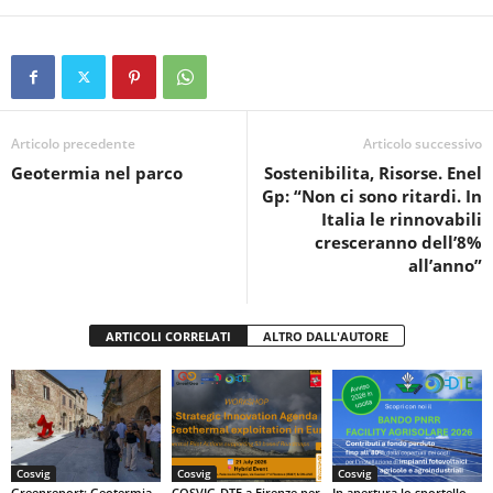
a
wi
h
in
o
c
tt
at
t
n
e
er
s
di
b
A
vi
o
p
di
Articolo precedente
Articolo successivo
Geotermia nel parco
Sostenibilita, Risorse. Enel
o
p
Gp: “Non ci sono ritardi. In
k
Italia le rinnovabili
cresceranno dell’8%
all’anno”
ARTICOLI CORRELATI
ALTRO DALL'AUTORE
Cosvig
Cosvig
Cosvig
Greenreport: Geotermia,
COSVIG-DTE a Firenze per
In apertura lo sportello