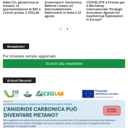
Dalla CO₂ geotermica al
Greenreport: Geotermia,
COSVIG-DTE a Firenze per
metano: la
Belforte rinasce col
il Workshop
sperimentazione di RSE e
teleriscaldamento:
internazionale “Strategic
CoSviG presso il CEGLab
Radicondoli in festa il 23
Innovation Agenda for
agosto
Geothermal Exploitation
in Europe”
Newsletter
Per rimanere sempre aggiornato
Iscriviti alla newsletter
Articoli Recenti