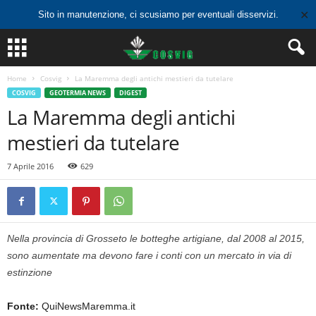
✕
Sito in manutenzione, ci scusiamo per eventuali disservizi.
Home
Cosvig
La Maremma degli antichi mestieri da tutelare
COSVIG
GEOTERMIA NEWS
DIGEST
La Maremma degli antichi
mestieri da tutelare
7 Aprile 2016
629
Nella provincia di Grosseto le botteghe artigiane, dal 2008 al 2015,
sono aumentate ma devono fare i conti con un mercato in via di
estinzione
Fonte:
QuiNewsMaremma.it