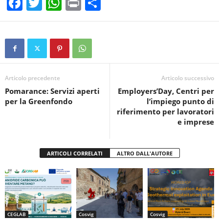
F
T
W
Pr
C
a
wi
h
in
o
c
tt
at
t
n
e
er
s
di
b
A
vi
o
p
di
Articolo precedente
Articolo successivo
Pomarance: Servizi aperti
Employers’Day, Centri per
o
p
per la Greenfondo
l’impiego punto di
k
riferimento per lavoratori
e imprese
ARTICOLI CORRELATI
ALTRO DALL'AUTORE
CEGLAB
Cosvig
Cosvig