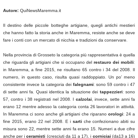
Autore:
QuiNewsMaremma.it
Il destino delle piccole botteghe artigiane, quegli antichi mestieri
che hanno fatto la storia anche in Maremma, resiste anche se deve
fare i conti con un mercato di nicchia e tradizioni da conservare.
Nella provincia di Grosseto la categoria più rappresentativa è quella
che riguarda gli artigiani che si occupano del
restauro dei mobili
:
in Maremma, a fine 2015, ne risultano 65 contro i 34 del 2008. Il
numero, in questo caso, risulta quasi raddoppiato. Un po’ meno
consistente invece la categoria dei
falegnami
: sono 59 contro i 47
di sette anni fa. Quasi identica la situazione dei
tappezzieri
: sono
57, contro i 38 registrati nel 2008. I
calzolai
, invece, sette anni fa
erano 12 mentre adesso la categoria conta 26 lavoratori in attività.
In Maremma ci sono anche gli artigiani che riparano
orologi
: 24 a
fine 2015, erano 22 nel 2008. E i
sarti
che confezionano abiti su
misura sono 22, mentre sette anni fa erano 15. Numeri a due cifre
anche per i
ceramisti
(cresciuti da 11 a 17), i
corniciai
(da13 a 16)