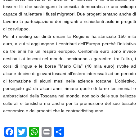
tessere fili che sostengano la crescita democratica e uno sviluppo
capace di rallentare i flussi migratori. Due progetti tentano anche di
favorire la partecipazione dei migranti e richiedenti asilo in progetti
di cosviluppo.
Per il meeting sui diritti umani la Regione ha stanziato 150 mila
euro, a cui si aggiungono i contributi dell’Europa perché l’iniziativa
da tre anni ha un respiro europeo. Centomila euro sono invece
destinati ai toscani nel mondo: serviranno a garantire, tra l’altro, i
corsi di lingua e le borse "Mario Olla" (40 mila euro) rivolte ad
alcune decine di giovani toscani all’estero interessati ad un periodo
di formazione di alcuni mesi nelle aziende toscane. L’obiettivo,
perseguito già da alcuni anni, rimane quello di farne testimonial e
ambasciatori della Toscana nel mondo, non solo delle sua bellezze
culturali e turistiche ma anche per la promozione del suo tessuto
economico e dei prodotti che la contraddistinguono.
F
T
W
Pr
C