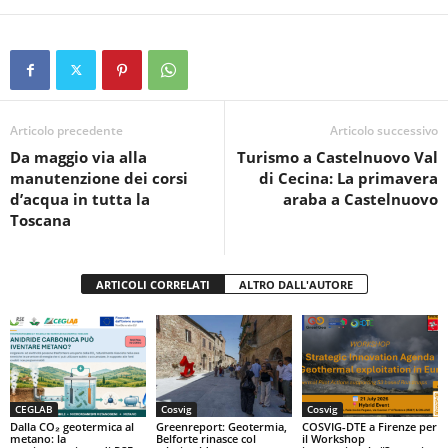
a
wi
h
in
o
c
tt
at
t
n
e
er
s
di
b
A
vi
o
p
di
Articolo precedente
Articolo successivo
Da maggio via alla
Turismo a Castelnuovo Val
o
p
manutenzione dei corsi
di Cecina: La primavera
k
d’acqua in tutta la
araba a Castelnuovo
Toscana
ARTICOLI CORRELATI
ALTRO DALL'AUTORE
CEGLAB
Cosvig
Cosvig
Dalla CO₂ geotermica al
Greenreport: Geotermia,
COSVIG-DTE a Firenze per
metano: la
Belforte rinasce col
il Workshop