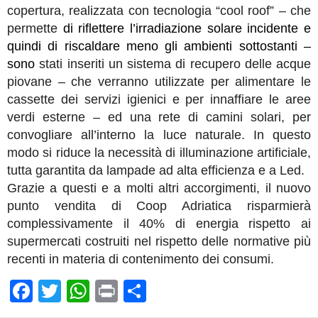
copertura, realizzata con tecnologia “cool roof” – che
permette
di riflettere l’irradiazione solare incidente e
quindi di riscaldare meno gli ambienti sottostanti –
sono
stati inseriti un sistema di recupero delle acque
piovane – che verranno utilizzate per alimentare le
cassette dei servizi igienici e per innaffiare le aree
verdi esterne – ed una rete di camini solari, per
convogliare all’interno la luce naturale. In questo
modo si riduce la necessità di illuminazione artificiale,
tutta garantita da lampade ad alta efficienza e a Led.
Grazie a questi e a molti altri accorgimenti, il nuovo
punto vendita di Coop Adriatica risparmierà
complessivamente il 40% di energia rispetto ai
supermercati costruiti nel rispetto delle normative più
recenti in materia di contenimento dei consumi.
F
T
W
Pr
C
a
wi
h
in
o