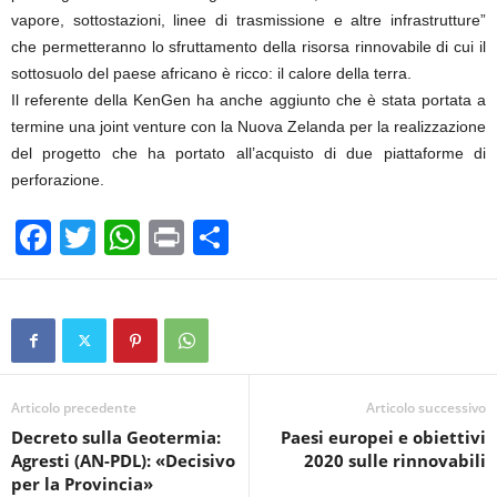
vapore, sottostazioni, linee di trasmissione e altre infrastrutture”
che permetteranno lo sfruttamento della risorsa rinnovabile di cui il
sottosuolo del paese africano è ricco: il calore della terra.
Il referente della KenGen ha anche aggiunto che è stata portata a
termine una joint venture con la Nuova Zelanda per la realizzazione
del progetto che ha portato all’acquisto di due piattaforme di
perforazione.
F
T
W
Pr
C
a
wi
h
in
o
c
tt
at
t
n
e
er
s
di
b
A
vi
o
p
di
Articolo precedente
Articolo successivo
Decreto sulla Geotermia:
Paesi europei e obiettivi
o
p
Agresti (AN-PDL): «Decisivo
2020 sulle rinnovabili
k
per la Provincia»