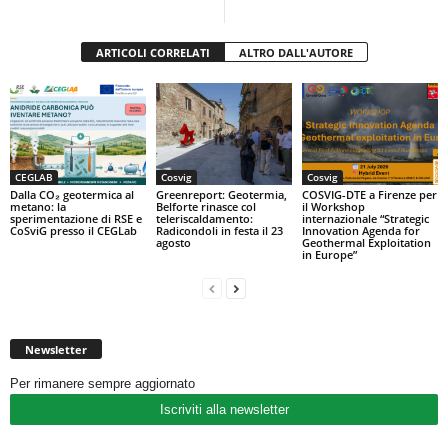
ARTICOLI CORRELATI
ALTRO DALL'AUTORE
CEGLAB
Cosvig
Cosvig
Dalla CO₂ geotermica al
Greenreport: Geotermia,
COSVIG-DTE a Firenze per
metano: la
Belforte rinasce col
il Workshop
sperimentazione di RSE e
teleriscaldamento:
internazionale “Strategic
CoSviG presso il CEGLab
Radicondoli in festa il 23
Innovation Agenda for
agosto
Geothermal Exploitation
in Europe”
Newsletter
Per rimanere sempre aggiornato
Iscriviti alla newsletter