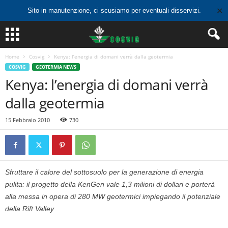
✕
Sito in manutenzione, ci scusiamo per eventuali disservizi.
Home
Cosvig
Kenya: l’energia di domani verrà dalla geotermia
COSVIG
GEOTERMIA NEWS
Kenya: l’energia di domani verrà
dalla geotermia
15 Febbraio 2010
730
Sfruttare il calore del sottosuolo per la generazione di energia
pulita: il progetto della KenGen vale 1,3 milioni di dollari e porterà
alla messa in opera di 280 MW geotermici impiegando il potenziale
della Rift Valley