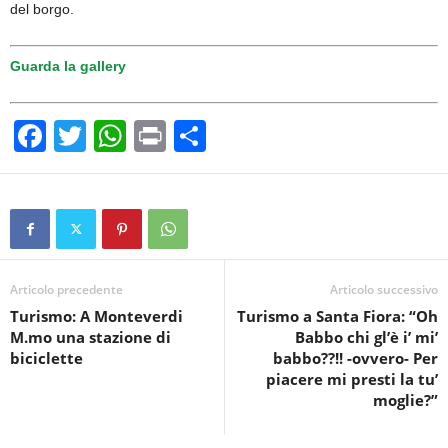
del borgo.
Guarda la gallery
F
T
W
Pr
C
a
wi
h
in
o
c
tt
at
t
n
e
er
s
di
b
A
vi
o
p
di
Articolo precedente
Articolo successivo
Turismo: A Monteverdi
Turismo a Santa Fiora: “Oh
o
p
M.mo una stazione di
Babbo chi gl’è i’ mi’
k
biciclette
babbo??!! -ovvero- Per
piacere mi presti la tu’
moglie?”