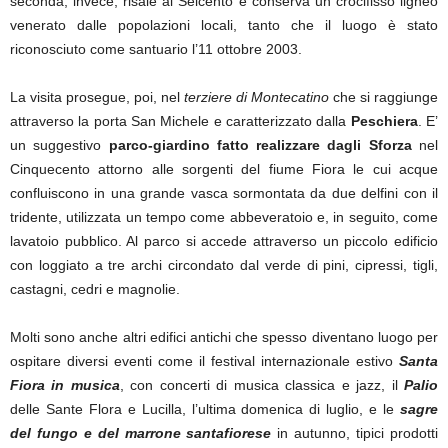
seconda, invece, risale al Seicento e conserva un crocifisso ligneo
venerato dalle popolazioni locali, tanto che il luogo è stato
riconosciuto come santuario l’11 ottobre 2003.
La visita prosegue, poi, nel
terziere di Montecatino
che si raggiunge
attraverso la porta San Michele e caratterizzato dalla
Peschiera
. E’
un suggestivo
parco-giardino fatto realizzare dagli Sforza
nel
Cinquecento attorno alle sorgenti del fiume Fiora le cui acque
confluiscono in una grande vasca sormontata da due delfini con il
tridente, utilizzata un tempo come abbeveratoio e, in seguito, come
lavatoio pubblico. Al parco si accede attraverso un piccolo edificio
con loggiato a tre archi circondato dal verde di pini, cipressi, tigli,
castagni, cedri e magnolie.
Molti sono anche altri edifici antichi che spesso diventano luogo per
ospitare diversi eventi come il festival internazionale estivo
Santa
Fiora in musica
, con concerti di musica classica e jazz, il
Palio
delle Sante Flora e Lucilla, l’ultima domenica di luglio, e le
sagre
del fungo e del marrone santafiorese
in autunno, tipici prodotti