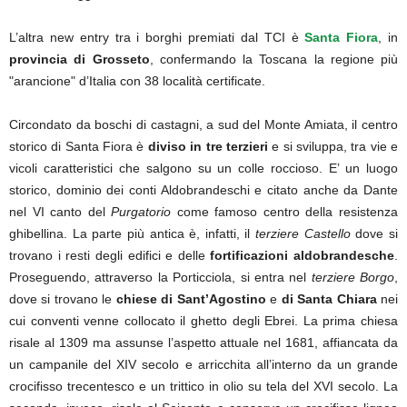
L’altra new entry tra i borghi premiati dal TCI è
Santa Fiora
, in
provincia di Grosseto
, confermando la Toscana la regione più
"arancione" d’Italia con 38 località certificate.
Circondato da boschi di castagni, a sud del Monte Amiata, il centro
storico di Santa Fiora è
diviso in tre terzieri
e si sviluppa, tra vie e
vicoli caratteristici che salgono su un colle roccioso. E’ un luogo
storico, dominio dei conti Aldobrandeschi e citato anche da Dante
nel VI canto del
Purgatorio
come famoso centro della resistenza
ghibellina. La parte più antica è, infatti, il
terziere Castello
dove si
trovano i resti degli edifici e delle
fortificazioni aldobrandesche
.
Proseguendo, attraverso la Porticciola, si entra nel
terziere Borgo
,
dove si trovano le
chiese di Sant’Agostino
e
di Santa Chiara
nei
cui conventi venne collocato il ghetto degli Ebrei. La prima chiesa
risale al 1309 ma assunse l’aspetto attuale nel 1681, affiancata da
un campanile del XIV secolo e arricchita all’interno da un grande
crocifisso trecentesco e un trittico in olio su tela del XVI secolo. La