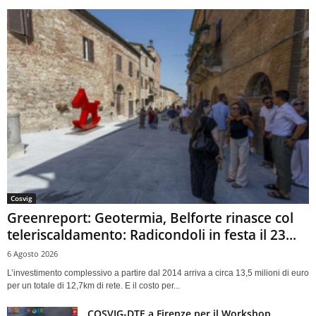
Cosvig
Greenreport: Geotermia, Belforte rinasce col
teleriscaldamento: Radicondoli in festa il 23...
6 Agosto 2026
L’investimento complessivo a partire dal 2014 arriva a circa 13,5 milioni di euro
per un totale di 12,7km di rete. E il costo per...
COSVIG-DTE a Firenze per il Workshop