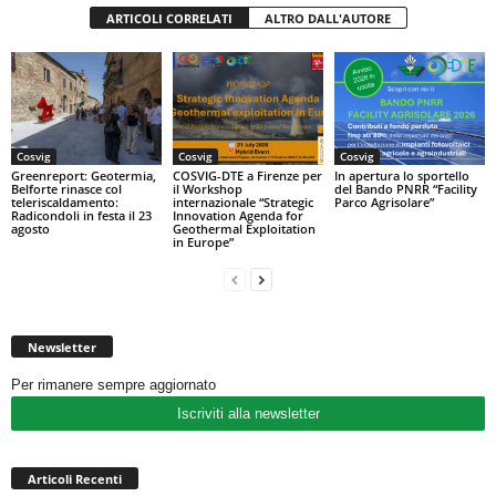
ARTICOLI CORRELATI
ALTRO DALL'AUTORE
Cosvig
Cosvig
Cosvig
Greenreport: Geotermia,
COSVIG-DTE a Firenze per
In apertura lo sportello
Belforte rinasce col
il Workshop
del Bando PNRR “Facility
teleriscaldamento:
internazionale “Strategic
Parco Agrisolare”
Radicondoli in festa il 23
Innovation Agenda for
agosto
Geothermal Exploitation
in Europe”
Newsletter
Per rimanere sempre aggiornato
Iscriviti alla newsletter
Articoli Recenti