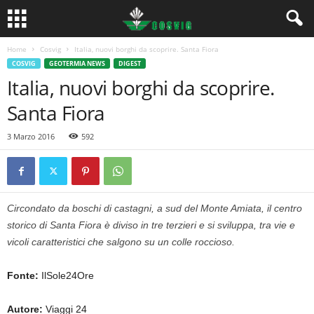
Home
Cosvig
Italia, nuovi borghi da scoprire. Santa Fiora
COSVIG
GEOTERMIA NEWS
DIGEST
Italia, nuovi borghi da scoprire.
Santa Fiora
3 Marzo 2016
592
Circondato da boschi di castagni, a sud del Monte Amiata, il centro
storico di Santa Fiora è diviso in tre terzieri e si sviluppa, tra vie e
vicoli caratteristici che salgono su un colle roccioso.
Fonte:
IlSole24Ore
Autore:
Viaggi 24