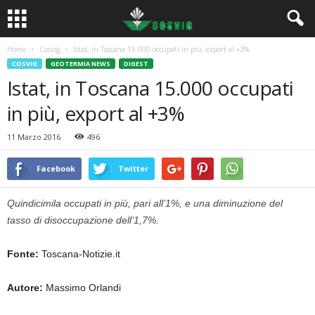
Home
Cosvig
Istat, in Toscana 15.000 occupati in più, export al +3%
COSVIG
GEOTERMIA NEWS
DIGEST
Istat, in Toscana 15.000 occupati
in più, export al +3%
11 Marzo 2016
496
Facebook
Twitter
Quindicimila occupati in più, pari all’1%, e una diminuzione del
tasso di disoccupazione dell’1,7%.
Fonte:
Toscana-Notizie.it
Autore:
Massimo Orlandi