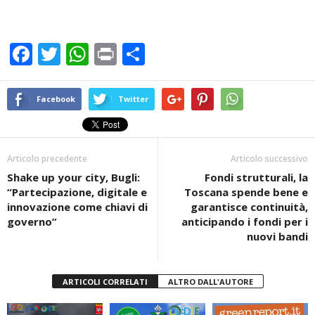
F
T
W
Pr
C
a
wi
h
in
o
c
tt
at
t
n
Facebook
Twitter
e
er
s
di
b
A
vi
Articolo precedente
Articolo successivo
o
p
di
Shake up your city, Bugli:
Fondi strutturali, la
o
p
“Partecipazione, digitale e
Toscana spende bene e
k
innovazione come chiavi di
garantisce continuità,
governo”
anticipando i fondi per i
nuovi bandi
ARTICOLI CORRELATI
ALTRO DALL'AUTORE