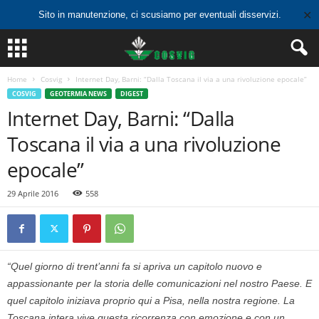
✕
Sito in manutenzione, ci scusiamo per eventuali disservizi.
Home
Cosvig
Internet Day, Barni: “Dalla Toscana il via a una rivoluzione epocale”
COSVIG
GEOTERMIA NEWS
DIGEST
Internet Day, Barni: “Dalla
Toscana il via a una rivoluzione
epocale”
29 Aprile 2016
558
“Quel giorno di trent’anni fa si apriva un capitolo nuovo e
appassionante per la storia delle comunicazioni nel nostro Paese. E
quel capitolo iniziava proprio qui a Pisa, nella nostra regione. La
Toscana intera vive questa ricorrenza con emozione e con un