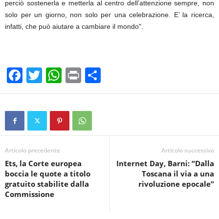
perciò sostenerla e metterla al centro dell’attenzione sempre, non
solo per un giorno, non solo per una celebrazione. E’ la ricerca,
infatti, che può aiutare a cambiare il mondo".
F
T
W
Pr
C
a
wi
h
in
o
c
tt
at
t
n
e
er
s
di
b
A
vi
o
p
di
Articolo precedente
Articolo successivo
Ets, la Corte europea
Internet Day, Barni: “Dalla
o
p
boccia le quote a titolo
Toscana il via a una
k
gratuito stabilite dalla
rivoluzione epocale”
Commissione