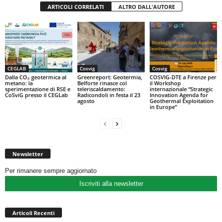
ARTICOLI CORRELATI
ALTRO DALL'AUTORE
CEGLAB
Cosvig
Cosvig
Dalla CO₂ geotermica al
Greenreport: Geotermia,
COSVIG-DTE a Firenze per
metano: la
Belforte rinasce col
il Workshop
sperimentazione di RSE e
teleriscaldamento:
internazionale “Strategic
CoSviG presso il CEGLab
Radicondoli in festa il 23
Innovation Agenda for
agosto
Geothermal Exploitation
in Europe”
Newsletter
Per rimanere sempre aggiornato
Iscriviti alla newsletter
Articoli Recenti