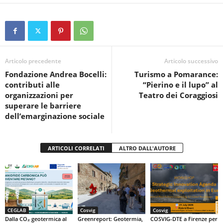
a
wi
h
in
o
c
tt
at
t
n
e
er
s
di
b
A
vi
o
p
di
Articolo precedente
Articolo successivo
Fondazione Andrea Bocelli:
Turismo a Pomarance:
o
p
contributi alle
“Pierino e il lupo” al
k
organizzazioni per
Teatro dei Coraggiosi
superare le barriere
dell’emarginazione sociale
ARTICOLI CORRELATI
ALTRO DALL'AUTORE
CEGLAB
Cosvig
Cosvig
Dalla CO₂ geotermica al
Greenreport: Geotermia,
COSVIG-DTE a Firenze per