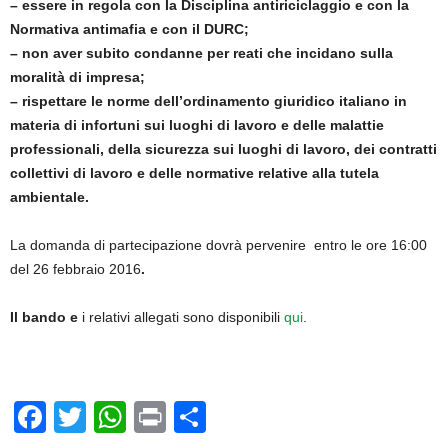
– essere in regola con la Disciplina antiriciclaggio e con la
Normativa antimafia e con il DURC;
– non aver subito condanne per reati che incidano sulla
moralità di impresa;
– rispettare le norme dell’ordinamento giuridico italiano in
materia di infortuni sui luoghi di lavoro e delle malattie
professionali, della sicurezza sui luoghi di lavoro, dei contratti
collettivi di lavoro e delle normative relative alla tutela
ambientale.
La domanda di partecipazione dovrà pervenire entro le ore 16:00
del 26 febbraio 2016
.
Il bando e
i relativi allegati sono disponibili
qui
.
F
T
W
Pr
C