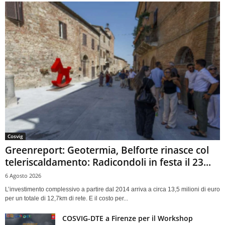
Cosvig
Greenreport: Geotermia, Belforte rinasce col
teleriscaldamento: Radicondoli in festa il 23...
6 Agosto 2026
L’investimento complessivo a partire dal 2014 arriva a circa 13,5 milioni di euro
per un totale di 12,7km di rete. E il costo per...
COSVIG-DTE a Firenze per il Workshop