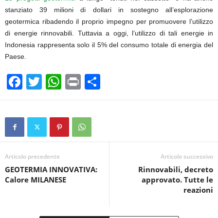
stanziato 39 milioni di dollari in sostegno all’esplorazione
geotermica ribadendo il proprio impegno per promuovere l’utilizzo
di energie rinnovabili. Tuttavia a oggi, l’utilizzo di tali energie in
Indonesia rappresenta solo il 5% del consumo totale di energia del
Paese.
F
T
W
Pr
C
a
wi
h
in
o
c
tt
at
t
n
e
er
s
di
b
A
vi
o
p
di
Articolo precedente
Articolo successivo
GEOTERMIA INNOVATIVA:
Rinnovabili, decreto
o
p
Calore MILANESE
approvato. Tutte le
k
reazioni