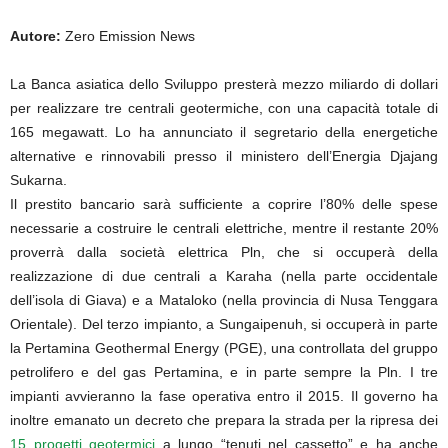
Autore:
Zero Emission News
La Banca asiatica dello Sviluppo presterà mezzo miliardo di dollari
per realizzare tre centrali geotermiche, con una capacità totale di
165 megawatt. Lo ha annunciato il segretario della energetiche
alternative e rinnovabili presso il ministero dell’Energia Djajang
Sukarna.
Il prestito bancario sarà sufficiente a coprire l’80% delle spese
necessarie a costruire le centrali elettriche, mentre il restante 20%
proverrà dalla società elettrica Pln, che si occuperà della
realizzazione di due centrali a Karaha (nella parte occidentale
dell’isola di Giava) e a Mataloko (nella provincia di Nusa Tenggara
Orientale). Del terzo impianto, a Sungaipenuh, si occuperà in parte
la Pertamina Geothermal Energy (PGE), una controllata del gruppo
petrolifero e del gas Pertamina, e in parte sempre la Pln. I tre
impianti avvieranno la fase operativa entro il 2015. Il governo ha
inoltre emanato un decreto che prepara la strada per la ripresa dei
15 progetti geotermici
a lungo “tenuti nel cassetto” e ha anche