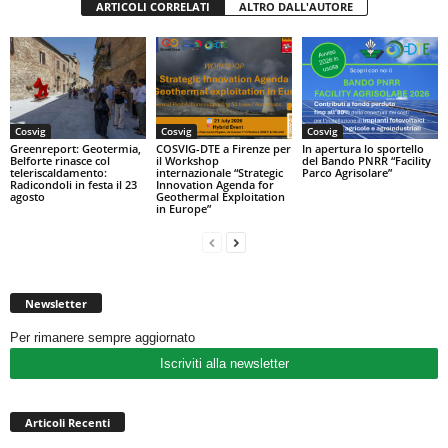
ARTICOLI CORRELATI
ALTRO DALL'AUTORE
Cosvig
Cosvig
Cosvig
Greenreport: Geotermia,
COSVIG-DTE a Firenze per
In apertura lo sportello
Belforte rinasce col
il Workshop
del Bando PNRR “Facility
teleriscaldamento:
internazionale “Strategic
Parco Agrisolare”
Radicondoli in festa il 23
Innovation Agenda for
agosto
Geothermal Exploitation
in Europe”
Newsletter
Per rimanere sempre aggiornato
Iscriviti alla newsletter
Articoli Recenti