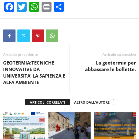
F
T
W
Pr
C
a
wi
h
in
o
c
tt
at
t
n
e
er
s
di
b
A
vi
o
p
di
Articolo precedente
Articolo successivo
GEOTERMIA:TECNICHE
La geotermia per
o
p
INNOVATIVE DA
abbassare le bollette.
k
UNIVERSITA’ LA SAPIENZA E
ALFA AMBIENTE
ARTICOLI CORRELATI
ALTRO DALL'AUTORE