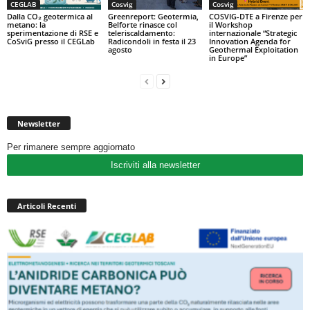
CEGLAB
Cosvig
Cosvig
Dalla CO₂ geotermica al
Greenreport: Geotermia,
COSVIG-DTE a Firenze per
metano: la
Belforte rinasce col
il Workshop
sperimentazione di RSE e
teleriscaldamento:
internazionale “Strategic
CoSviG presso il CEGLab
Radicondoli in festa il 23
Innovation Agenda for
agosto
Geothermal Exploitation
in Europe”
Newsletter
Per rimanere sempre aggiornato
Iscriviti alla newsletter
Articoli Recenti