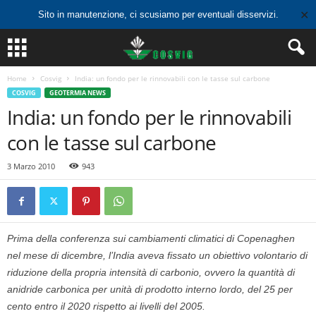
✕
Sito in manutenzione, ci scusiamo per eventuali disservizi.
Home
Cosvig
India: un fondo per le rinnovabili con le tasse sul carbone
COSVIG
GEOTERMIA NEWS
India: un fondo per le rinnovabili
con le tasse sul carbone
3 Marzo 2010
943
Prima della conferenza sui cambiamenti climatici di Copenaghen
nel mese di dicembre, l’India aveva fissato un obiettivo volontario di
riduzione della propria intensità di carbonio, ovvero la quantità di
anidride carbonica per unità di prodotto interno lordo, del 25 per
cento entro il 2020 rispetto ai livelli del 2005.