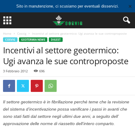
✕
Sito in manutenzione, ci scusiamo per eventuali disservizi.
Home
Cosvig
Incentivi al settore geotermico: Ugi avanza le sue controproposte
COSVIG
GEOTERMIA NEWS
DIGEST
Incentivi al settore geotermico:
Ugi avanza le sue controproposte
3 Febbraio 2012
696
Il settore geotermico è in fibrillazione perché teme che la revisione
del sistema d’incentivazione possa vanificare i passi in avanti che
sono stati fatti dal settore negli ultimi due anni, a seguito dell’
approvazione delle norme di riassetto dell’intero comparto.