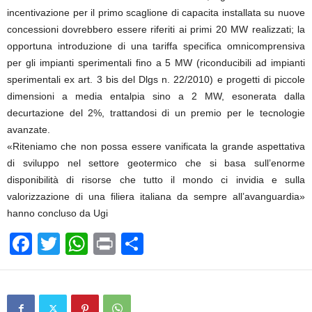
incentivazione per il primo scaglione di capacita installata su nuove
concessioni dovrebbero essere riferiti ai primi 20 MW realizzati; la
opportuna introduzione di una tariffa specifica omnicomprensiva
per gli impianti sperimentali fino a 5 MW (riconducibili ad impianti
sperimentali ex art. 3 bis del Dlgs n. 22/2010) e progetti di piccole
dimensioni a media entalpia sino a 2 MW, esonerata dalla
decurtazione del 2%, trattandosi di un premio per le tecnologie
avanzate.
«Riteniamo che non possa essere vanificata la grande aspettativa
di sviluppo nel settore geotermico che si basa sull’enorme
disponibilità di risorse che tutto il mondo ci invidia e sulla
valorizzazione di una filiera italiana da sempre all’avanguardia»
hanno concluso da Ugi
F
T
W
Pr
C
a
wi
h
in
o
c
tt
at
t
n
e
er
s
di