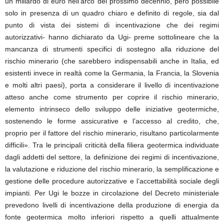
un miliardo di euro nell’arco del prossimo decennio, però possibile
solo in presenza di un quadro chiaro e definito di regole, sia dal
punto di vista dei sistemi di incentivazione che dei regimi
autorizzativi- hanno dichiarato da Ugi- preme sottolineare che la
mancanza di strumenti specifici di sostegno alla riduzione del
rischio minerario (che sarebbero indispensabili anche in Italia, ed
esistenti invece in realtà come la Germania, la Francia, la Slovenia
e molti altri paesi), porta a considerare il livello di incentivazione
atteso anche come strumento per coprire il rischio minerario,
elemento intrinseco dello sviluppo delle iniziative geotermiche,
sostenendo le forme assicurative e l’accesso al credito, che,
proprio per il fattore del rischio minerario, risultano particolarmente
difficili». Tra le principali criticità della filiera geotermica individuate
dagli addetti del settore, la definizione dei regimi di incentivazione,
la valutazione e riduzione del rischio minerario, la semplificazione e
gestione delle procedure autorizzative e l’accettabilità sociale degli
impianti. Per Ugi le bozze in circolazione del Decreto ministeriale
prevedono livelli di incentivazione della produzione di energia da
fonte geotermica molto inferiori rispetto a quelli attualmente