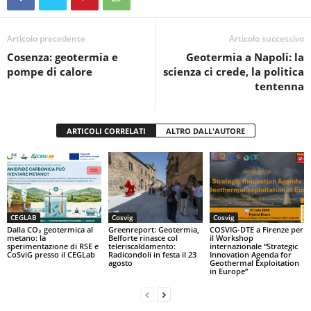
b
A
vi
o
p
di
Articolo precedente
Articolo successivo
Cosenza: geotermia e
Geotermia a Napoli: la
o
p
pompe di calore
scienza ci crede, la politica
k
tentenna
ARTICOLI CORRELATI
ALTRO DALL'AUTORE
CEGLAB
Cosvig
Cosvig
Dalla CO₂ geotermica al
Greenreport: Geotermia,
COSVIG-DTE a Firenze per
metano: la
Belforte rinasce col
il Workshop
sperimentazione di RSE e
teleriscaldamento:
internazionale “Strategic
CoSviG presso il CEGLab
Radicondoli in festa il 23
Innovation Agenda for
agosto
Geothermal Exploitation
in Europe”