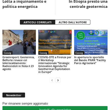
Lotta a inquinamento e
In Etiopia presto una
o
p
politica energetica
centrale geotermica
k
ARTICOLI CORRELATI
ALTRO DALL'AUTORE
Cosvig
Cosvig
Cosvig
Greenreport: Geotermia,
COSVIG-DTE a Firenze per
In apertura lo sportello
Belforte rinasce col
il Workshop
del Bando PNRR “Facility
teleriscaldamento:
internazionale “Strategic
Parco Agrisolare”
Radicondoli in festa il 23
Innovation Agenda for
agosto
Geothermal Exploitation
in Europe”
Newsletter
Per rimanere sempre aggiornato
Iscriviti alla newsletter