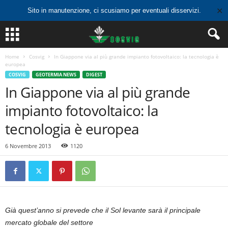
✕
Sito in manutenzione, ci scusiamo per eventuali disservizi.
Home
Cosvig
In Giappone via al più grande impianto fotovoltaico: la tecnologia è
europea
COSVIG
GEOTERMIA NEWS
DIGEST
In Giappone via al più grande
impianto fotovoltaico: la
tecnologia è europea
6 Novembre 2013
1120
Già quest’anno si prevede che il Sol levante sarà il principale
mercato globale del settore