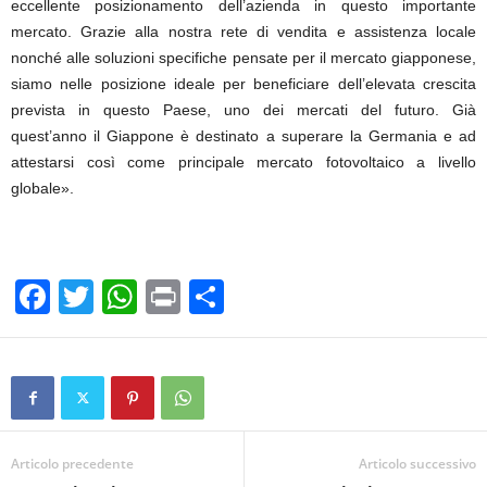
eccellente posizionamento dell’azienda in questo importante
mercato. Grazie alla nostra rete di vendita e assistenza locale
nonché alle soluzioni specifiche pensate per il mercato giapponese,
siamo nelle posizione ideale per beneficiare dell’elevata crescita
prevista in questo Paese, uno dei mercati del futuro. Già
quest’anno il Giappone è destinato a superare la Germania e ad
attestarsi così come principale mercato fotovoltaico a livello
globale».
F
T
W
Pr
C
a
wi
h
in
o
c
tt
at
t
n
e
er
s
di
b
A
vi
o
p
di
Articolo precedente
Articolo successivo