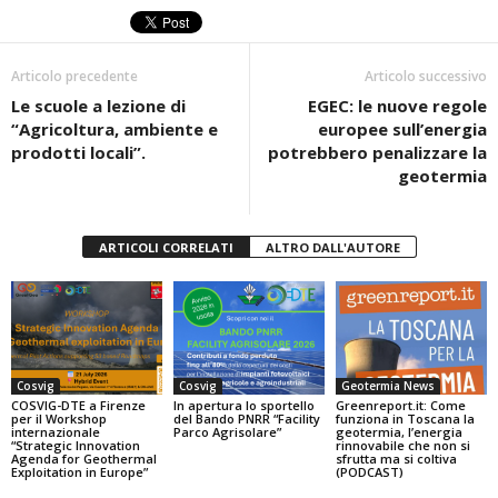
e
er
s
di
b
A
vi
Articolo precedente
Articolo successivo
o
p
di
Le scuole a lezione di
EGEC: le nuove regole
o
p
“Agricoltura, ambiente e
europee sull’energia
k
prodotti locali”.
potrebbero penalizzare la
geotermia
ARTICOLI CORRELATI
ALTRO DALL'AUTORE
Cosvig
Cosvig
Geotermia News
COSVIG-DTE a Firenze
In apertura lo sportello
Greenreport.it: Come
per il Workshop
del Bando PNRR “Facility
funziona in Toscana la
internazionale
Parco Agrisolare”
geotermia, l’energia
“Strategic Innovation
rinnovabile che non si
Agenda for Geothermal
sfrutta ma si coltiva
Exploitation in Europe”
(PODCAST)