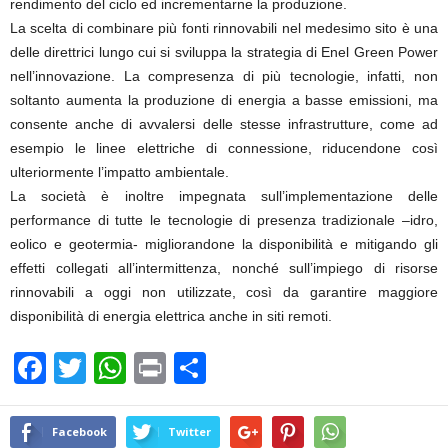
rendimento del ciclo ed incrementarne la produzione.
La scelta di combinare più fonti rinnovabili nel medesimo sito è una
delle direttrici lungo cui si sviluppa la strategia di Enel Green Power
nell’innovazione. La compresenza di più tecnologie, infatti, non
soltanto aumenta la produzione di energia a basse emissioni, ma
consente anche di avvalersi delle stesse infrastrutture, come ad
esempio le linee elettriche di connessione, riducendone così
ulteriormente l’impatto ambientale.
La società è inoltre impegnata sull’implementazione delle
performance di tutte le tecnologie di presenza tradizionale –idro,
eolico e geotermia- migliorandone la disponibilità e mitigando gli
effetti collegati all’intermittenza, nonché sull’impiego di risorse
rinnovabili a oggi non utilizzate, così da garantire maggiore
disponibilità di energia elettrica anche in siti remoti.
F
T
W
Pr
C
a
wi
h
in
o
c
tt
at
t
n
Facebook
Twitter