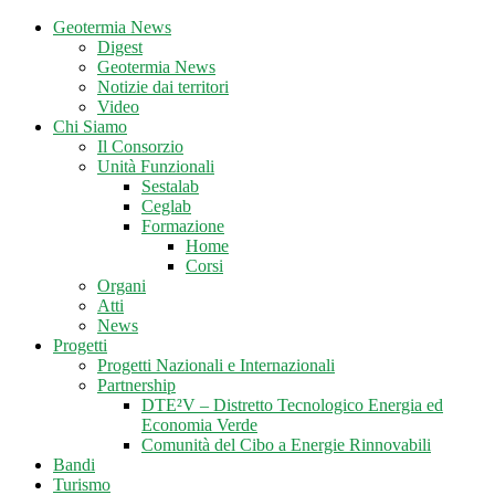
Geotermia News
Digest
Geotermia News
Notizie dai territori
Video
Chi Siamo
Il Consorzio
Unità Funzionali
Sestalab
Ceglab
Formazione
Home
Corsi
Organi
Atti
News
Progetti
Progetti Nazionali e Internazionali
Partnership
DTE²V – Distretto Tecnologico Energia ed
Economia Verde
Comunità del Cibo a Energie Rinnovabili
Bandi
Turismo