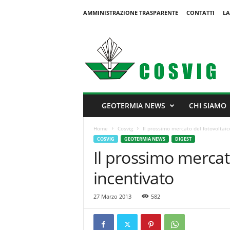
AMMINISTRAZIONE TRASPARENTE
CONTATTI
LA
C
o
s
v
i
g
GEOTERMIA NEWS
CHI SIAMO
Home
Cosvig
Il prossimo mercato del fotovoltaic
COSVIG
GEOTERMIA NEWS
DIGEST
Il prossimo mercat
incentivato
27 Marzo 2013
582