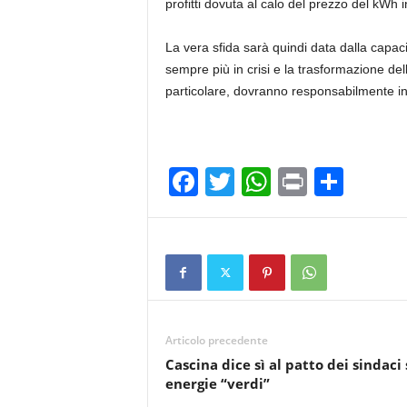
profitti dovuta al calo del prezzo del kWh 
La vera sfida sarà quindi data dalla capacit
sempre più in crisi e la trasformazione della
particolare, dovranno responsabilmente inse
F
T
W
Pr
C
a
wi
h
in
o
c
tt
at
t
n
e
er
s
di
b
A
vi
o
p
di
Articolo precedente
o
p
Cascina dice sì al patto dei sindaci 
k
energie “verdi”