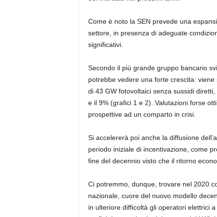
Come è noto la SEN prevede una espansione
settore, in presenza di adeguate condizioni
significativi.
Secondo il più grande gruppo bancario svi
potrebbe vedere una forte crescita: viene
di 43 GW fotovoltaici senza sussidi diretti
e il 9% (grafici 1 e 2). Valutazioni forse o
prospettive ad un comparto in crisi.
Si accelererà poi anche la diffusione del
periodo iniziale di incentivazione, come p
fine del decennio visto che il ritorno econ
Ci potremmo, dunque, trovare nel 2020 con p
nazionale, cuore del nuovo modello decen
in ulteriore difficoltà gli operatori elettric