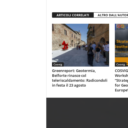
ARTICOLI CORRELATI
ALTRO DALL'AUTO
Cosvig
Cosvig
Greenreport: Geotermia,
COSVIG-
Belforte rinasce col
Worksh
teleriscaldamento: Radicondoli
“Strate
in festa il 23 agosto
for Geo
Europe