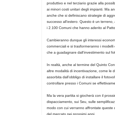
produttivo e nel terziario grazie alla possib
ai minori costi unitari degli impianti. Ma a
anche che si definiscano strategie di aggr
successo all’estero. Questo è un terreno,
i 2.100 Comuni che hanno aderito al Patto
Cambieranno dunque gli interessi economici
commerciali e si trasformeranno i modelli di
che a guadagnare dall’investimento sul fot
In realtà, anche al termine del Quinto Co
altre modalità di incentivazione, come le d
assorbita dall’obbligo di installare il fotov
controllare presso i Comuni se effettivamen
Ma la vera partita si giocherà con il pross
dispacciamento, sui Seu, sulle semplificazion
modo con cui verranno affrontate queste cri
del mercato nei prossimi anni.