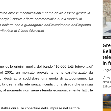
aico oltre le incentivazioni e come dovrà essere gestita la
energia? Nuove offerte commerciali e nuovi modelli di
a bolletta che a guadagnare dall’investimento dell’impianto.
toriale di Gianni Silvestrini.
Cosvi
Gre
Bel
tel
in f
ne delle origini, quella del bando “10.000 tetti fotovoltaici”
6 Agos
nel 2001: un mercato prevalentemente caratterizzato da
L’inve
difici destinati a soddisfare una quota di autoconsumo. La
circa 
ita diretta alla rete senza incentivi, una strada che si inizia
E il co
i, al momento non viene ritenuta economicamente fattibile
nstallazioni sulle coperture delle imprese nel settore