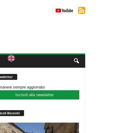
sletter
imanere sempre aggiornato
Iscriviti alla newsletter
icoli Recenti