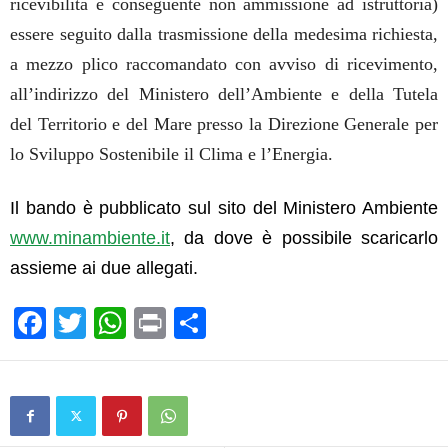
ricevibilità e conseguente non ammissione ad istruttoria)
essere seguito dalla trasmissione della medesima richiesta,
a mezzo plico raccomandato con avviso di ricevimento,
all’indirizzo del
Ministero dell’Ambiente e della Tutela
del Territorio e del Mare presso la Direzione Generale per
lo Sviluppo Sostenibile il Clima e l’Energia.
Il bando è pubblicato sul sito del Ministero Ambiente
www.minambiente.it
, da dove è possibile scaricarlo
assieme ai due allegati.
F
T
W
Pr
C
a
wi
h
in
o
c
tt
at
t
n
e
er
s
di