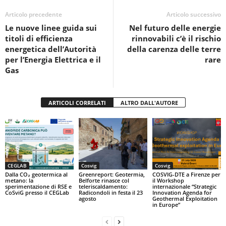
b
A
vi
o
p
di
Articolo precedente
Articolo successivo
Le nuove linee guida sui
Nel futuro delle energie
o
p
titoli di efficienza
rinnovabili c’è il rischio
k
energetica dell’Autorità
della carenza delle terre
per l’Energia Elettrica e il
rare
Gas
ARTICOLI CORRELATI
ALTRO DALL'AUTORE
CEGLAB
Cosvig
Cosvig
Dalla CO₂ geotermica al
Greenreport: Geotermia,
COSVIG-DTE a Firenze per
metano: la
Belforte rinasce col
il Workshop
sperimentazione di RSE e
teleriscaldamento:
internazionale “Strategic
CoSviG presso il CEGLab
Radicondoli in festa il 23
Innovation Agenda for
agosto
Geothermal Exploitation
in Europe”