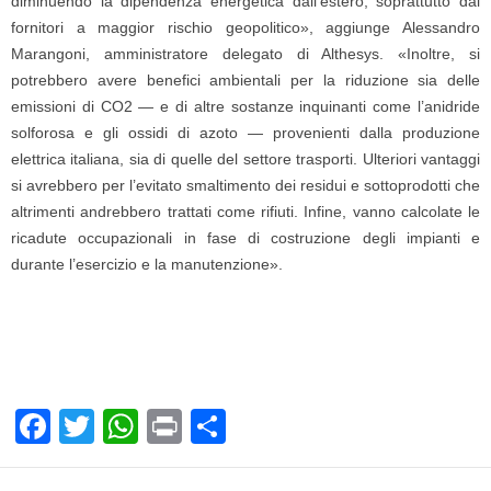
diminuendo la dipendenza energetica dall’estero, soprattutto dai
fornitori a maggior rischio geopolitico», aggiunge Alessandro
Marangoni, amministratore delegato di Althesys. «Inoltre, si
potrebbero avere benefici ambientali per la riduzione sia delle
emissioni di CO2 — e di altre sostanze inquinanti come l’anidride
solforosa e gli ossidi di azoto — provenienti dalla produzione
elettrica italiana, sia di quelle del settore trasporti. Ulteriori vantaggi
si avrebbero per l’evitato smaltimento dei residui e sottoprodotti che
altrimenti andrebbero trattati come rifiuti. Infine, vanno calcolate le
ricadute occupazionali in fase di costruzione degli impianti e
durante l’esercizio e la manutenzione».
F
T
W
Pr
C
a
wi
h
in
o