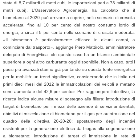
stata di 8,7 miliardi di metri cubi, le importazioni pari a 73 miliardi di
metri cubi). L’Osservatorio Agroenergia ha calcolato che il
biometano al 2020 può arrivare a coprire, nello scenario di crescita
accelerata, fino al 10 per cento del nostro consumo lordo di
energia, o circa il 5 per cento nello scenario di crescita moderata.
«Il biometano è particolarmente efficace in alcuni campi, a
cominciare dal trasporto», aggiunge Piero Mattirolo, amministratore
delegato di EnergEtica. «In questo caso ha un bilancio ambientale
superiore a ogni altro carburante oggi disponibile. Non a caso, tutti i
paesi più avanzati stanno già puntando su questa fonte energetica
per la mobilità: un trend significativo, considerando che in Italia nei
primi dieci mesi del 2012 le immatricolazioni dei veicoli a metano
sono aumentate del 42,6 per cento». Per raggiungere l’obiettivo, la
ricerca indica alcune misure di sostegno alla filiera: introduzione di
target di biometano per i mezzi delle aziende di servizi ambientali;
obiettivi di miscelazione di biometano per il gas per autotrazione nel
quadro della direttiva 20-20-20; spostamento degli incentivi
esistenti per la generazione elettrica da biogas alla cogenerazione
a biometano; introduzione di target di immissione in rete di