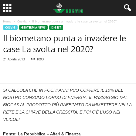
Home
Cosvig
Il biometano punta a invadere le case La svolta nel 2020?
COSVIG
GEOTERMIA NEWS
DIGEST
Il biometano punta a invadere le
case La svolta nel 2020?
21 Aprile 2013
1093
SI CALCOLA CHE IN POCHI ANNI PUÒ COPRIRE IL 10% DEL
NOSTRO CONSUMO LORDO DI ENERGIA. IL PASSAGGIO DAL
BIOGAS AL PRODOTTO PIÙ RAFFINATO DA IMMETTERE NELLA
RETE È LA CHIAVE DELLA CRESCITA. E POI C’È L’USO NEI
VEICOLI
Fonte:
La Repubblica – Affari & Finanza