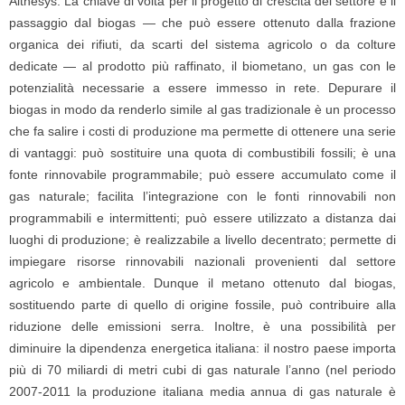
Althesys. La chiave di volta per il progetto di crescita del settore è il
passaggio dal biogas — che può essere ottenuto dalla frazione
organica dei rifiuti, da scarti del sistema agricolo o da colture
dedicate — al prodotto più raffinato, il biometano, un gas con le
potenzialità necessarie a essere immesso in rete. Depurare il
biogas in modo da renderlo simile al gas tradizionale è un processo
che fa salire i costi di produzione ma permette di ottenere una serie
di vantaggi: può sostituire una quota di combustibili fossili; è una
fonte rinnovabile programmabile; può essere accumulato come il
gas naturale; facilita l’integrazione con le fonti rinnovabili non
programmabili e intermittenti; può essere utilizzato a distanza dai
luoghi di produzione; è realizzabile a livello decentrato; permette di
impiegare risorse rinnovabili nazionali provenienti dal settore
agricolo e ambientale. Dunque il metano ottenuto dal biogas,
sostituendo parte di quello di origine fossile, può contribuire alla
riduzione delle emissioni serra. Inoltre, è una possibilità per
diminuire la dipendenza energetica italiana: il nostro paese importa
più di 70 miliardi di metri cubi di gas naturale l’anno (nel periodo
2007-2011 la produzione italiana media annua di gas naturale è