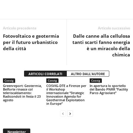
c
tt
at
t
n
e
er
s
di
b
A
vi
o
p
di
Articolo precedente
Articolo successivo
Fotovoltaico e geotermia
Dalle canne alla cellulosa
o
p
per il futuro urbanistico
tanti scarti fanno energia
k
della città
è un miracolo della
chimica
ARTICOLI CORRELATI
ALTRO DALL'AUTORE
Cosvig
Cosvig
Cosvig
Greenreport: Geotermia,
COSVIG-DTE a Firenze per
In apertura lo sportello
Belforte rinasce col
il Workshop
del Bando PNRR “Facility
teleriscaldamento:
internazionale “Strategic
Parco Agrisolare”
Radicondoli in festa il 23
Innovation Agenda for
agosto
Geothermal Exploitation
in Europe”
Newsletter