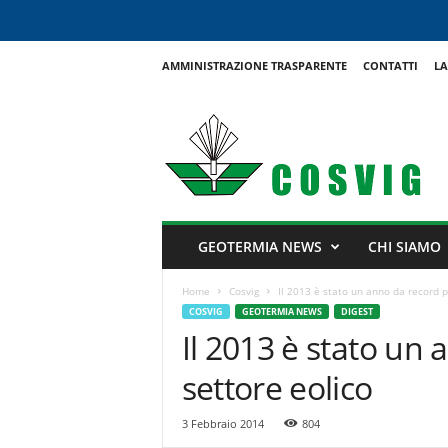
AMMINISTRAZIONE TRASPARENTE
CONTATTI
LA
C
o
s
v
i
g
GEOTERMIA NEWS
CHI SIAMO
Home
Cosvig
Il 2013 è stato un anno da record pe
COSVIG
GEOTERMIA NEWS
DIGEST
Il 2013 è stato un 
settore eolico
3 Febbraio 2014
804