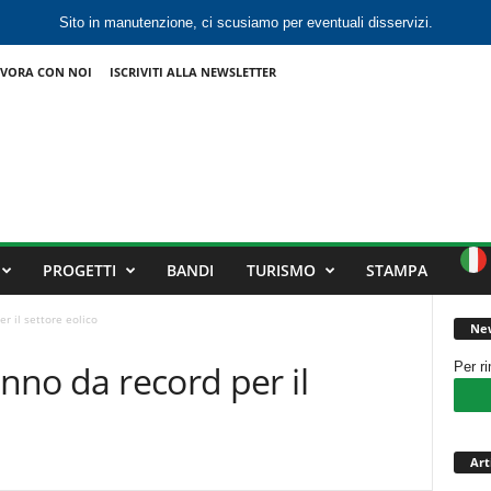
Sito in manutenzione, ci scusiamo per eventuali disservizi.
VORA CON NOI
ISCRIVITI ALLA NEWSLETTER
PROGETTI
BANDI
TURISMO
STAMPA
r il settore eolico
New
anno da record per il
Per r
Art