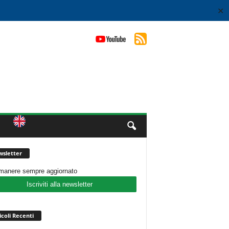
✕
sletter
imanere sempre aggiornato
Iscriviti alla newsletter
icoli Recenti