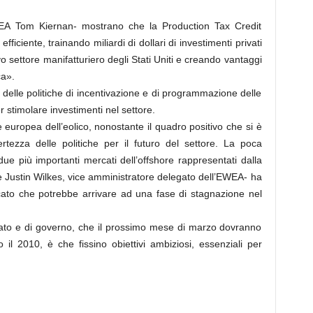
AWEA Tom Kiernan- mostrano che la Production Tax Credit
fficiente, trainando miliardi di dollari di investimenti privati
 settore manifatturiero degli Stati Uniti e creando vantaggi
ca».
à delle politiche di incentivazione e di programmazione delle
 stimolare investimenti nel settore.
e europea dell’eolico, nonostante il quadro positivo che si è
ertezza delle politiche per il futuro del settore. La poca
due più importanti mercati dell’offshore rappresentati dalla
 Justin Wilkes, vice amministratore delegato dell’EWEA- ha
cato che potrebbe arrivare ad una fase di stagnazione nel
stato e di governo, che il prossimo mese di marzo dovranno
o il 2010, è che fissino obiettivi ambiziosi, essenziali per