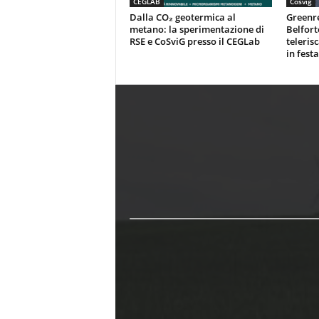
CEGLAB
Cosvig
Dalla CO₂ geotermica al
Greenr
metano: la sperimentazione di
Belfort
RSE e CoSviG presso il CEGLab
teleris
in festa