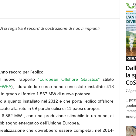
 si registra il record di costruzione di nuovi impianti
CEGL
Dal
nno record per l’eolico.
la 
dal nuovo rapporto
"European Offshore Statistics"
stilato
CoS
EWEA
), durante lo scorso anno sono state installate 418
7 Agos
e, in grado di fornire 1.567 MW di nuova potenza.
È poss
o a quanto installato nel 2012 e che porta l’eolico offshore
geoter
iate alla rete in 69 parchi eolici di 11 paesi europei.
immag
i a 6.562 MW , con una produzione stimabile in un anno, di
Energe
fabbisogno energetico dell’Unione Europea.
 realizzazione che dovrebbero essere completati nel 2014-