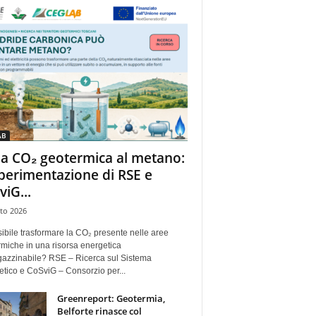
AB
la CO₂ geotermica al metano:
sperimentazione di RSE e
viG...
to 2026
ibile trasformare la CO₂ presente nelle aree
miche in una risorsa energetica
azzinabile? RSE – Ricerca sul Sistema
tico e CoSviG – Consorzio per...
Greenreport: Geotermia,
Belforte rinasce col