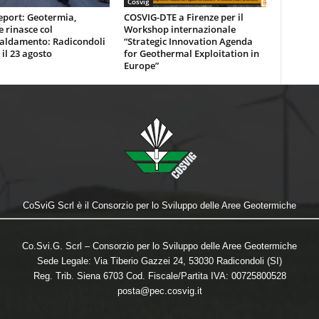
Cosvig
eport: Geotermia,
COSVIG-DTE a Firenze per il
e rinasce col
Workshop internazionale
caldamento: Radicondoli
“Strategic Innovation Agenda
 il 23 agosto
for Geothermal Exploitation in
Europe”
CoSviG Scrl è il Consorzio per lo Sviluppo delle Aree Geotermiche
Co.Svi.G. Scrl – Consorzio per lo Sviluppo delle Aree Geotermiche
Sede Legale: Via Tiberio Gazzei 24, 53030 Radicondoli (SI)
Reg. Trib. Siena 6703 Cod. Fiscale/Partita IVA: 00725800528
posta@pec.cosvig.it