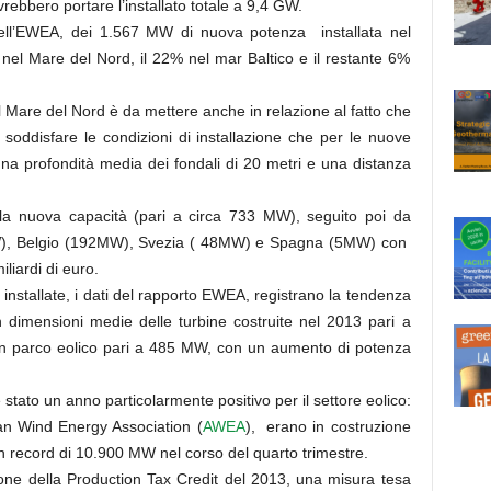
bbero portare l’installato totale a 9,4 GW.
ll’EWEA, dei 1.567 MW di nuova potenza installata nel
i nel Mare del Nord, il 22% nel mar Baltico e il restante 6%
l Mare del Nord è da mettere anche in relazione al fatto che
a soddisfare le condizioni di installazione che per le nuove
na profondità media dei fondali di 20 metri e una distanza
la nuova capacità (pari a circa 733 MW), seguito poi da
, Belgio (192MW), Svezia ( 48MW) e Spagna (5MW) con
iliardi di euro.
 installate, i dati del rapporto EWEA, registrano la tendenza
 dimensioni medie delle turbine costruite nel 2013 pari a
n parco eolico pari a 485 MW, con un aumento di potenza
 stato un anno particolarmente positivo per il settore eolico:
can Wind Energy Association (
AWEA
), erano in costruzione
 record di 10.900 MW nel corso del quarto trimestre.
ione della Production Tax Credit del 2013, una misura tesa