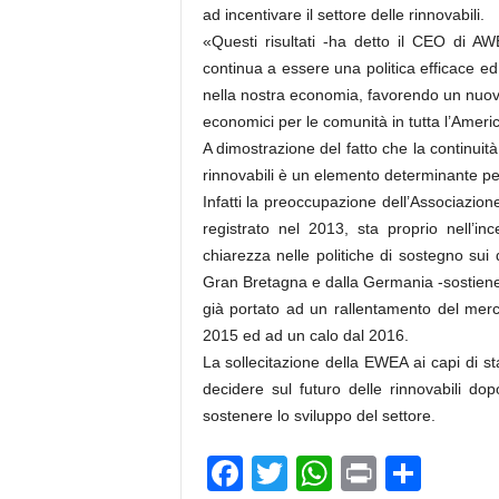
ad incentivare il settore delle rinnovabili.
«Questi risultati -ha detto il CEO di 
continua a essere una politica efficace ed e
nella nostra economia, favorendo un nuovo
economici per le comunità in tutta l’Ameri
A dimostrazione del fatto che la continuit
rinnovabili è un elemento determinante per
Infatti la preoccupazione dell’Associazion
registrato nel 2013, sta proprio nell’inc
chiarezza nelle politiche di sostegno sui 
Gran Bretagna e dalla Germania -sostiene
già portato ad un rallentamento del mer
2015 ed ad un calo dal 2016.
La sollecitazione della EWEA ai capi di 
decidere sul futuro delle rinnovabili dop
sostenere lo sviluppo del settore.
F
T
W
Pr
C