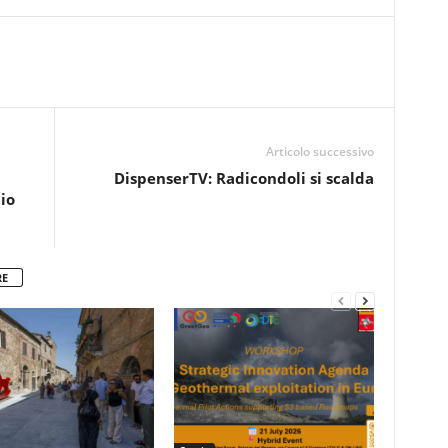
Articolo successivo
DispenserTV: Radicondoli si scalda
io
RE