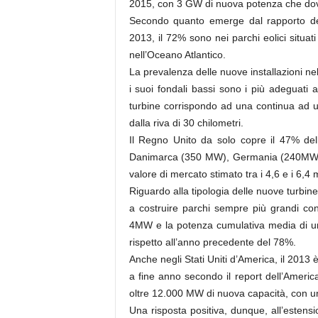
2015, con 3 GW di nuova potenza che dovre
Secondo quanto emerge dal rapporto de
2013, il 72% sono nei parchi eolici situat
nell’Oceano Atlantico.
La prevalenza delle nuove installazioni ne
i suoi fondali bassi sono i più adeguati 
turbine corrispondo ad una continua ad u
dalla riva di 30 chilometri.
Il Regno Unito da solo copre il 47% del
Danimarca (350 MW), Germania (240MW)
valore di mercato stimato tra i 4,6 e i 6,4 m
Riguardo alla tipologia delle nuove turbine
a costruire parchi sempre più grandi con
4MW e la potenza cumulativa media di u
rispetto all’anno precedente del 78%.
Anche negli Stati Uniti d’America, il 2013 è
a fine anno secondo il report dell’Ameri
oltre 12.000 MW di nuova capacità, con un
Una risposta positiva, dunque, all’estens