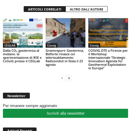
ARTICOLI CORRELATI
ALTRO DALL'AUTORE
CEGLAB
Cosvig
Cosvig
Dalla CO₂ geotermica al
Greenreport: Geotermia,
COSVIG-DTE a Firenze per
metano: la
Belforte rinasce col
il Workshop
sperimentazione di RSE e
teleriscaldamento:
internazionale “Strategic
CoSviG presso il CEGLab
Radicondoli in festa il 23
Innovation Agenda for
agosto
Geothermal Exploitation
in Europe”
Newsletter
Per rimanere sempre aggiornato
Iscriviti alla newsletter
Articoli Recenti