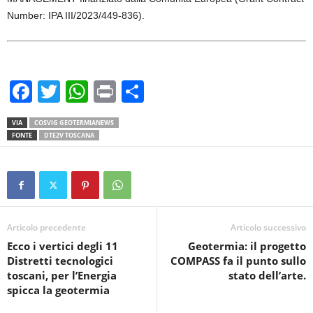
Number: IPA III/2023/449-836).
F
T
W
Pr
C
a
wi
h
in
o
VIA
COSVIG GEOTERMIANEWS
c
tt
at
t
n
FONTE
DTE2V TOSCANA
e
er
s
di
b
A
vi
o
p
di
o
p
Articolo precedente
Articolo successivo
k
Ecco i vertici degli 11
Geotermia: il progetto
Distretti tecnologici
COMPASS fa il punto sullo
toscani, per l’Energia
stato dell’arte.
spicca la geotermia