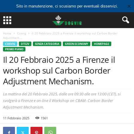
✕
Sito in manutenzione, ci scusiamo per eventuali disservizi.
Home
Cosvig
Il 20 Febbraio 2025 a Firenze il workshop sul Carbon Border
Adjustment...
COSVIG
DTE2V
SENZA CATEGORIA
GREEN ECONOMY
HOMEPAGE
PRIMO PIANO
Il 20 Febbraio 2025 a Firenze il
workshop sul Carbon Border
Adjustment Mechanism.
La mattina del 20 Febbraio 2025, dalle ore 09:30 alle ore 13:00 (CET), si
svolgerà a Firenze e on-line il Workshop on CBAM- Carbon Border
Adjustment Mechanism.
11 Febbraio 2025
1561