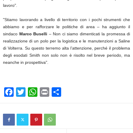
lavoro".
"Stiamo lavorando a livello di territorio con i pochi strumenti che
abbiamo e per rafforzare le politiche di area – ha aggiunto il
sindaco
Marco Buselli
– Non ci siamo dimenticati la promessa di
realizzazione di un polo per la logistica e le manutenzioni a Saline
di Volterra. Su questo terremo alta l’attenzione, perché il problema
degli esodati Smith non solo non è risolto nel breve periodo, ma
neanche in prospettiva".
F
T
W
Pr
C
a
wi
h
in
o
c
tt
at
t
n
e
er
s
di
b
A
vi