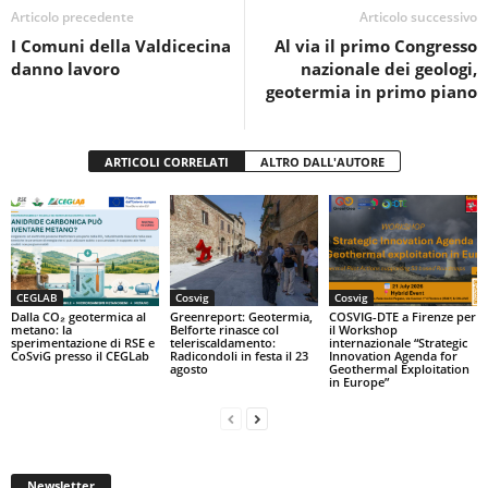
o
p
di
Articolo precedente
Articolo successivo
I Comuni della Valdicecina
Al via il primo Congresso
o
p
danno lavoro
nazionale dei geologi,
k
geotermia in primo piano
ARTICOLI CORRELATI
ALTRO DALL'AUTORE
CEGLAB
Cosvig
Cosvig
Dalla CO₂ geotermica al
Greenreport: Geotermia,
COSVIG-DTE a Firenze per
metano: la
Belforte rinasce col
il Workshop
sperimentazione di RSE e
teleriscaldamento:
internazionale “Strategic
CoSviG presso il CEGLab
Radicondoli in festa il 23
Innovation Agenda for
agosto
Geothermal Exploitation
in Europe”
Newsletter