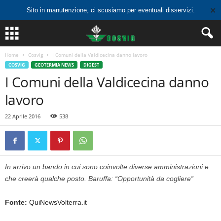
✕
Sito in manutenzione, ci scusiamo per eventuali disservizi.
Home
Cosvig
I Comuni della Valdicecina danno lavoro
COSVIG
GEOTERMIA NEWS
DIGEST
I Comuni della Valdicecina danno
lavoro
22 Aprile 2016
538
In arrivo un bando in cui sono coinvolte diverse amministrazioni e
che creerà qualche posto. Baruffa: “Opportunità da cogliere”
Fonte:
QuiNewsVolterra.it