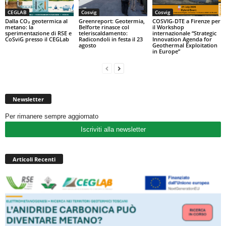
CEGLAB
Cosvig
Cosvig
Dalla CO₂ geotermica al
Greenreport: Geotermia,
COSVIG-DTE a Firenze per
metano: la
Belforte rinasce col
il Workshop
sperimentazione di RSE e
teleriscaldamento:
internazionale “Strategic
CoSviG presso il CEGLab
Radicondoli in festa il 23
Innovation Agenda for
agosto
Geothermal Exploitation
in Europe”
Newsletter
Per rimanere sempre aggiornato
Iscriviti alla newsletter
Articoli Recenti